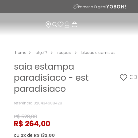
Parceria Digital
oh,off!
roupas
blusas e camisas
saia estampa
paradisíaco - est
paradisiaco
referência
:
020434688428
R$
528
,
00
R$
264
,
00
ou
2
de
R$
132
,
00