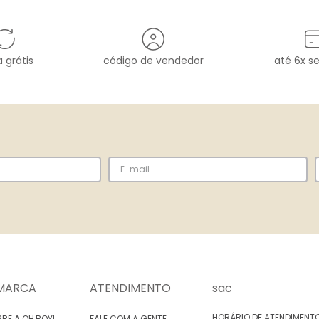
 grátis
código de vendedor
até 6x s
MARCA
ATENDIMENTO
sac
HORÁRIO DE ATENDIMENT
RE A OH,BOY!
FALE COM A GENTE