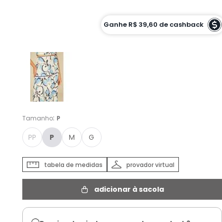
Cor :
Ganhe
R$ 39,60
de cashback
EST PARADISIACO - P
:
Tamanho
P
PP
P
M
G
tabela de medidas
provador virtual
adicionar à sacola