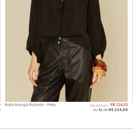
0
Bata Manga Bufante - Preto
R$
224
,
00
R$
449
,
00
0
ou
1x
de
R$
224,00