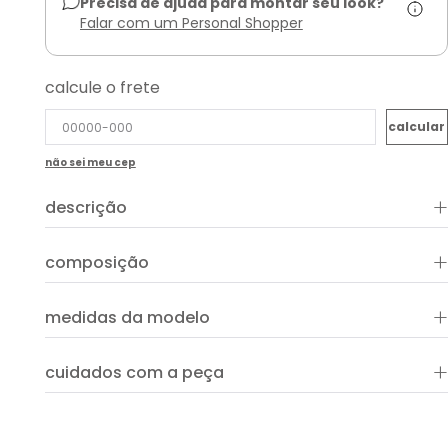
Precisa de ajuda para montar seu look?
Falar com um Personal Shopper
calcule o frete
não sei meu cep
+
descrição
+
composição
100% viscose
+
medidas da modelo
+
cuidados com a peça
ver guia de uso