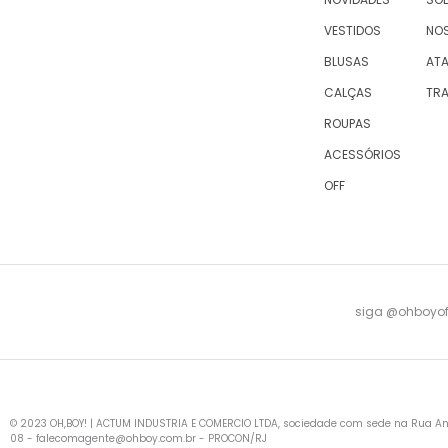
VESTIDOS
NO
BLUSAS
AT
CALÇAS
TR
ROUPAS
ACESSÓRIOS
OFF
siga @ohboyofi
© 2023 OH,BOY! | ACTUM INDUSTRIA E COMERCIO LTDA, sociedade com sede na Rua Antu
08 -
falecomagente@ohboy.com.br
- PROCON/RJ