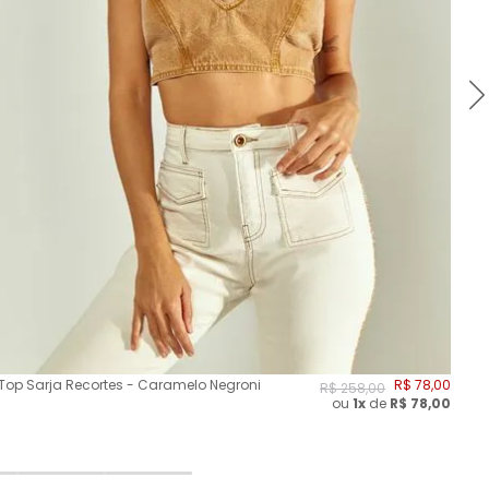
Top Sarja Recortes - Caramelo Negroni
R$
78
,
00
Blu
R$
258
,
00
ou
1x
de
R$
78,00
Al