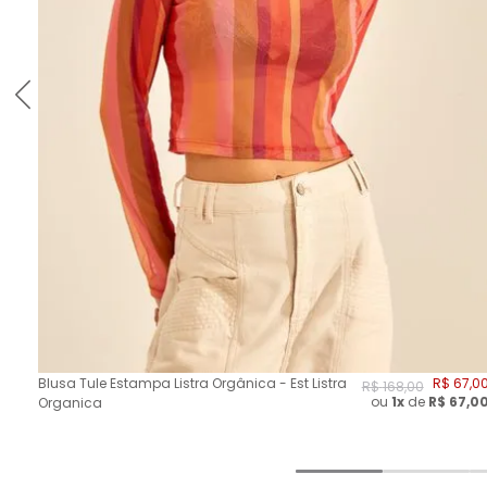
Blusa Tule Estampa Listra Orgânica - Est Listra
R$
67
,
0
R$
168
,
00
ou
1x
de
R$
67,0
Organica