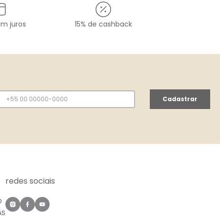
em juros
15% de cashback
Cadastrar
redes sociais
O
ÀS