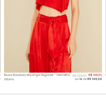
0
Blusa Bordado Miçanga Degrade - Vermelho
R$
149
,
00
R$
299
,
00
0
ou
1x
de
R$
149,00
Gitano