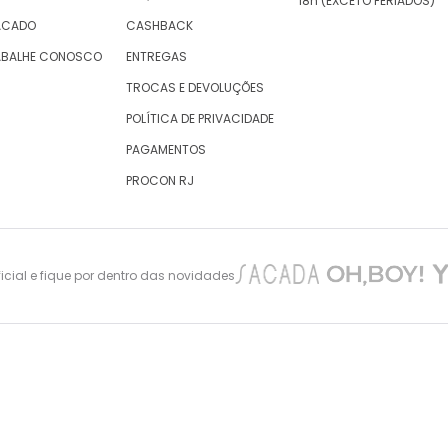
18h (EXCETO FERIADOS)
ACADO
CASHBACK
ABALHE CONOSCO
ENTREGAS
TROCAS E DEVOLUÇÕES
POLÍTICA DE PRIVACIDADE
PAGAMENTOS
PROCON RJ
cial e fique por dentro das novidades
nes Maciel 105 – São Cristovão – Rio de Janeiro -CEP: 20940-010, inscrita no CNPJ/