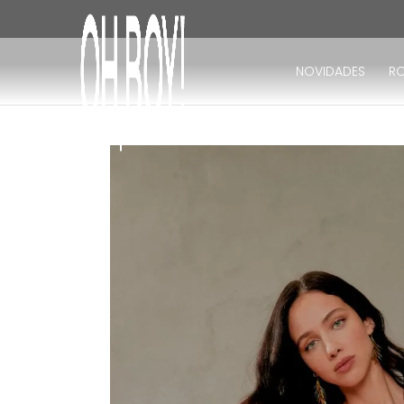
TERMOS MAIS BUSCADOS
1
º
vestido
NOVIDADES
R
2
º
vestido longo
3
º
blusa
4
º
vestido midi
5
º
calça
6
º
vestido curto
7
º
tricot
8
º
calça jeans
9
º
macacão
10
º
short