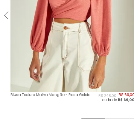
Blusa Textura Malha Mangão - Rosa Geleia
R$
69
,
0
R$
248
,
00
ou
1x
de
R$
69,0