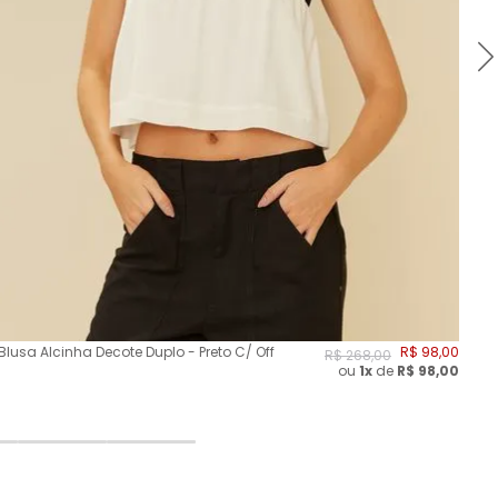
Blusa Alcinha Decote Duplo - Preto C/ Off
R$
98
,
00
Blu
R$
268
,
00
ou
1x
de
R$
98,00