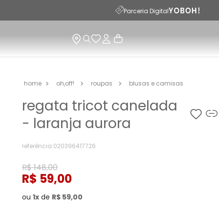
Parceria Digital
oh,off!
roupas
blusas e camisas
regata tricot canelada
- laranja aurora
referência
:
020396417726
R$
148
,
00
R$
59
,
00
ou
1
de
R$
59
,
00