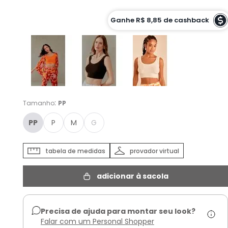
Cor :
Ganhe
R$ 8,85
de cashback
LARANJA AURORA - PP
:
Tamanho
PP
PP
P
M
G
tabela de medidas
provador virtual
adicionar à sacola
Precisa de ajuda para montar seu look?
Falar com um Personal Shopper