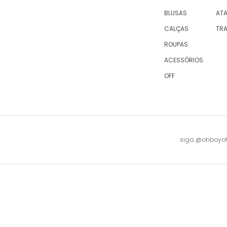
BLUSAS
AT
CALÇAS
TR
ROUPAS
ACESSÓRIOS
OFF
siga @ohboyofi
© 2023 OH,BOY! | ACTUM INDUSTRIA E COMERCIO LTDA, sociedade com sede na Rua Antu
08 -
falecomagente@ohboy.com.br
- PROCON/RJ