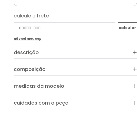
calcule o frete
não sei meu cep
+
descrição
A Regata Tricot Canelada é uma peça super confortável,
+
composição
perfeita para compor looks descontraídos. Ela possui um
corte justo que valoriza a silhueta, alças largas que
proporcionam conforto e um comprimento cropped moderno.
+
medidas da modelo
+
cuidados com a peça
ver guia de uso