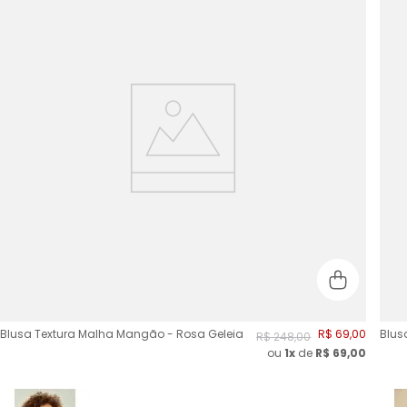
Blusa Textura Malha Mangão - Rosa Geleia
R$
69
,
00
Blus
R$
248
,
00
ou
1x
de
R$
69,00