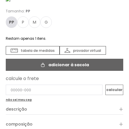
:
Tamanho
PP
PP
P
M
G
Restam apenas
1
itens.
tabela de medidas
provador virtual
adicionar à sacola
calcule o frete
não sei meu cep
+
descrição
+
composição