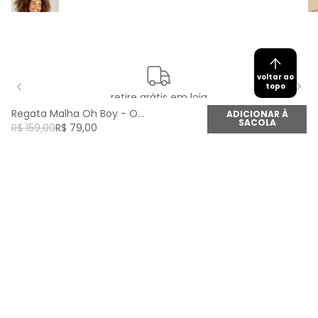
voltar ao
topo
retire grátis em loja
Regata Malha Oh Boy - Off White
ADICIONAR À
SACOLA
R$
159
,
00
R$
79
,
00
newsletter
Cadastre seu e-mail aqui e fique por dentro de
todas as novidades!