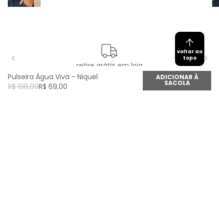
voltar ao
topo
retire grátis em loja
Pulseira Água Viva - Niquel
ADICIONAR À
SACOLA
R$
198
,
00
R$
69
,
00
newsletter
Cadastre seu e-mail aqui e fique por dentro de
todas as novidades!