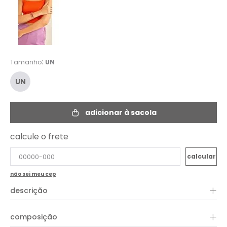
:
Tamanho
UN
UN
adicionar à sacola
calcule o frete
não sei meu cep
+
descrição
+
composição