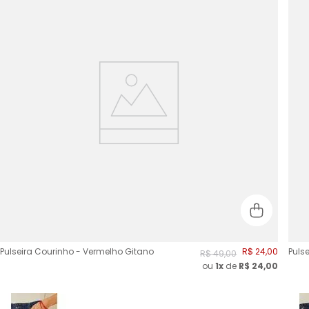
Pulseira Courinho - Vermelho Gitano
R$
24
,
00
Puls
R$
49
,
00
ou
1x
de
R$
24,00