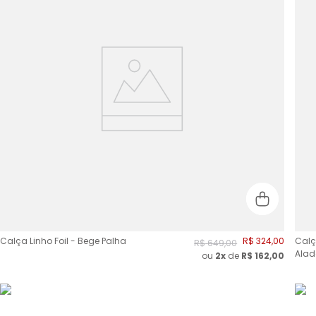
Calça Linho Foil - Bege Palha
R$
324
,
00
Calç
R$
649
,
00
Ala
ou
2
x
de
R$
162,00