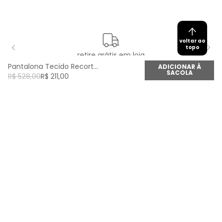
voltar ao
topo
retire grátis em loja
Pantalona Tecido Recortes Linho - Cru
ADICIONAR À
SACOLA
R$
528
,
00
R$
211
,
00
newsletter
Cadastre seu e-mail aqui e fique por dentro de
todas as novidades!