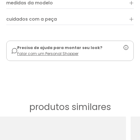
+
e fechamento posterior com zíper invisível. Ideal para criar
medidas da modelo
visuais sofisticados e confortáveis ao mesmo tempo.
+
cuidados com a peça
ver guia de uso
Precisa de ajuda para montar seu look?
Falar com um Personal Shopper
produtos similares