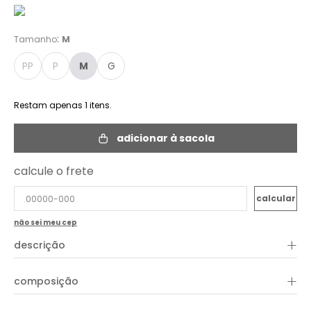
:
Tamanho
M
PP
P
M
G
Restam apenas
1
itens.
adicionar à sacola
calcule o frete
não sei meu cep
+
descrição
A Pantalona Tecido Recortes Linho é a escolha perfeita para
+
composição
quem busca elegância em qualquer ocasião. Com um
comprimento longo e pernas amplas, essa peça possui um
cós alto que valoriza a silhueta, bolsos laterais super práticos