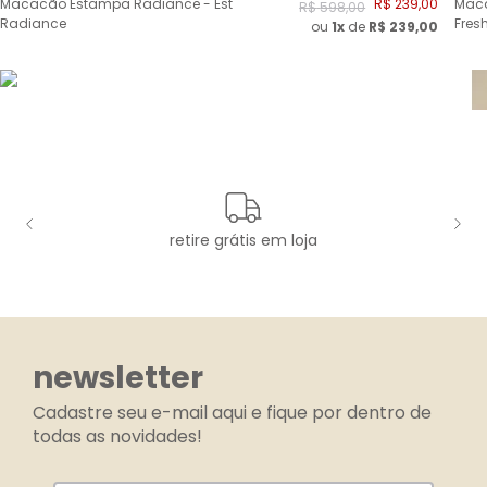
Macacão Estampa Radiance - Est
R$
239
,
00
Maca
R$
598
,
00
Radiance
Fres
ou
1x
de
R$
239,00
retire grátis em loja
newsletter
Cadastre seu e-mail aqui e fique por dentro de
todas as novidades!