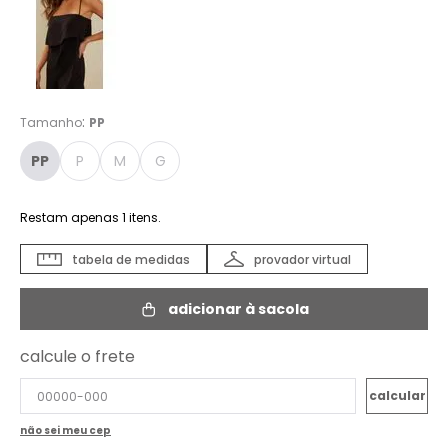
:
Tamanho
PP
PP
P
M
G
Restam apenas
1
itens.
tabela de medidas
provador virtual
adicionar à sacola
calcule o frete
não sei meu cep