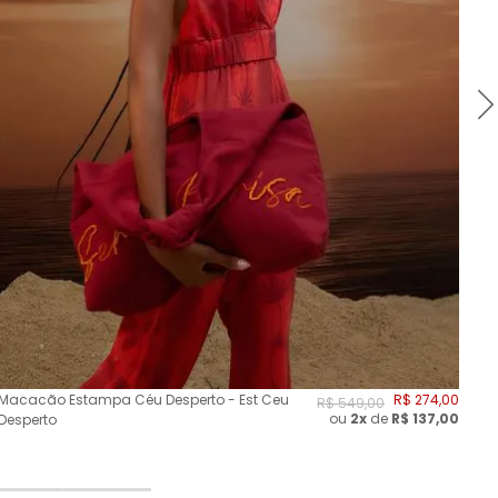
Macacão Estampa Céu Desperto - Est Ceu
R$
274
,
00
Ma
R$
549
,
00
ou
2
x
de
R$
137,00
Desperto