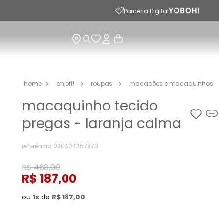
Parceria Digital
oh,off!
roupas
macacões e macaquinhos
macaquinho tecido
pregas - laranja calma
referência
:
020404357870
R$
468
,
00
R$
187
,
00
ou
1
de
R$
187
,
00