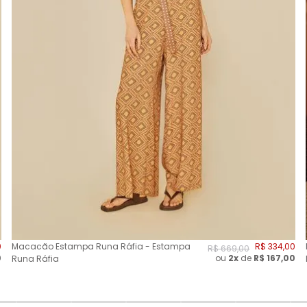
0
Macacão Estampa Runa Ráfia - Estampa
R$
334
,
00
R$
669
,
00
0
ou
2
x
de
R$
167,00
Runa Ráfia