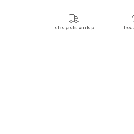
retire grátis em loja
troca
newsletter
Cadastre seu e-mail aqui e
fique por dentro de todas as
novidades!
CATEGORIAS
A 