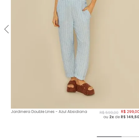
Jardineira Double Lines - Azul Absidiana
R$
299
,
0
R$
599
,
00
ou
2
x
de
R$
149,5