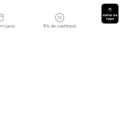
voltar ao
topo
em juros
15% de cashback
Cadastrar
redes sociais