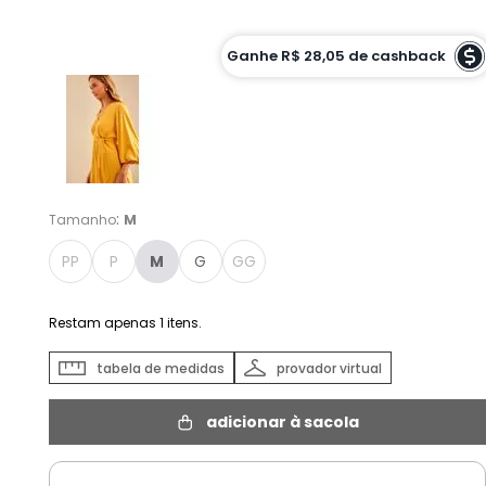
Cor :
LARANJA CALMA - M
Ganhe
R$ 28,05
de cashback
:
Tamanho
M
PP
P
M
G
GG
Restam apenas
1
itens.
tabela de medidas
provador virtual
adicionar à sacola