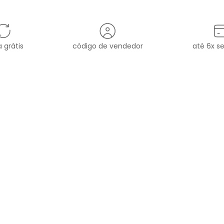
 grátis
código de vendedor
até 6x s
MARCA
ATENDIMENTO
sac