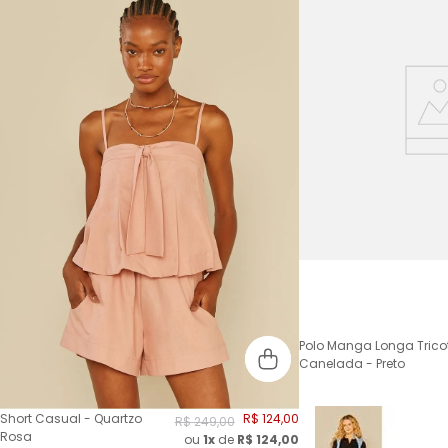
Polo Manga Longa Trico
Canelada - Preto
Short Casual - Quartzo
R$
124
,
00
R$
249
,
00
Rosa
ou
1x
de
R$
124,00