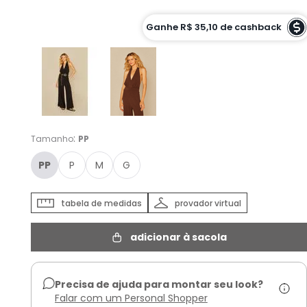
Cor :
Ganhe
R$ 35,10
de cashback
PRETO - PP
:
Tamanho
PP
PP
P
M
G
tabela de medidas
provador virtual
adicionar à sacola
Precisa de ajuda para montar seu look?
Falar com um Personal Shopper