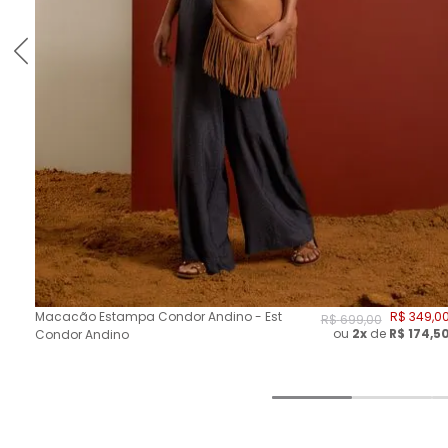
Macacão Estampa Condor Andino - Est
R$
349
,
0
R$
699
,
00
ou
2
x
de
R$
174,5
Condor Andino