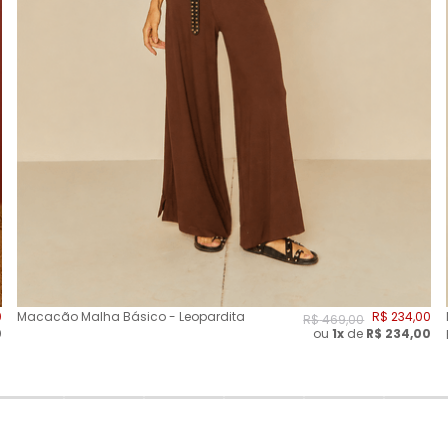
0
Macacão Malha Básico - Leopardita
R$
234
,
00
R$
469
,
00
0
ou
1x
de
R$
234,00