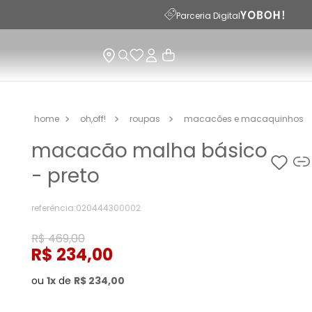
Parceria Digital
oh,off!
roupas
macacões e macaquinhos
macacão malha básico
- preto
referência
:
020444300002
R$
469
,
00
R$
234
,
00
ou
1
de
R$
234
,
00