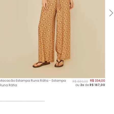
Macacão Estampa Runa Ráfia - Estampa
R$
334
,
00
Ma
R$
669
,
00
ou
2
x
de
R$
167,00
Runa Ráfia