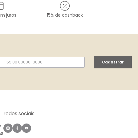
em juros
15% de cashback
Cadastrar
redes sociais
O
ÀS