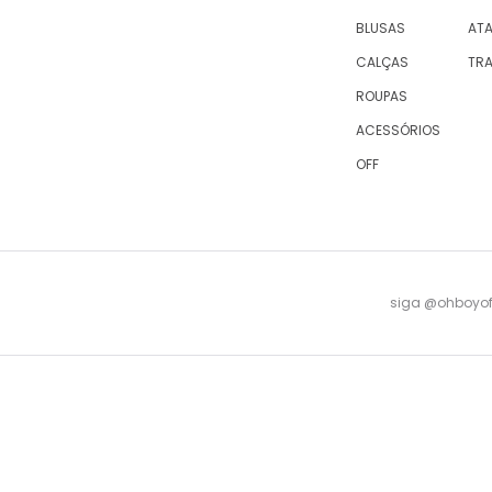
BLUSAS
AT
CALÇAS
TR
ROUPAS
ACESSÓRIOS
OFF
siga @ohboyofi
© 2023 OH,BOY! | ACTUM INDUSTRIA E COMERCIO LTDA, sociedade com sede na Rua Antu
08 -
falecomagente@ohboy.com.br
- PROCON/RJ