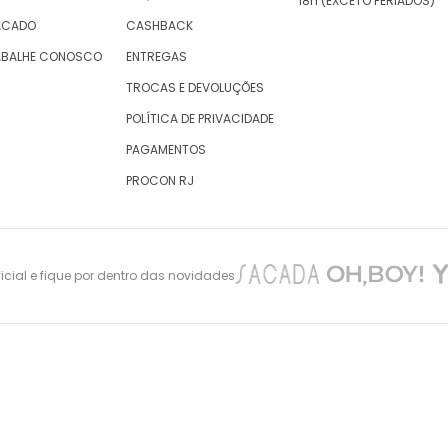
18h (EXCETO FERIADOS)
ACADO
CASHBACK
ABALHE CONOSCO
ENTREGAS
TROCAS E DEVOLUÇÕES
POLÍTICA DE PRIVACIDADE
PAGAMENTOS
PROCON RJ
cial e fique por dentro das novidades
nes Maciel 105 – São Cristovão – Rio de Janeiro -CEP: 20940-010, inscrita no CNPJ/