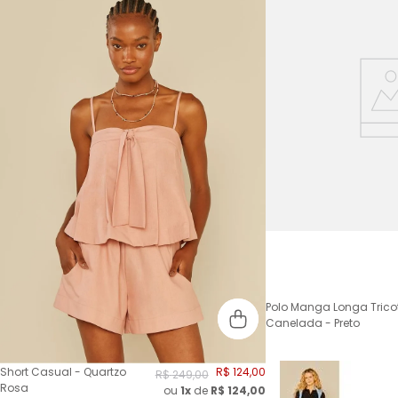
Polo Manga Longa Trico
Canelada - Preto
Short Casual - Quartzo
R$
124
,
00
R$
249
,
00
Rosa
ou
1x
de
R$
124,00