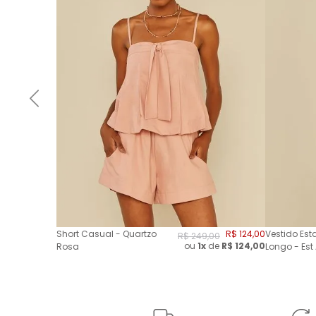
Short Casual - Quartzo
R$
124
,
00
Vestido Es
R$
249
,
00
ou
1x
de
R$
124,00
Rosa
Longo - Est