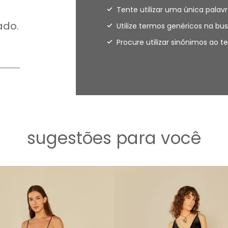
Tente utilizar uma única palavr
ado.
Utilize termos genéricos na bus
Procure utilizar sinônimos ao 
sugestões para você