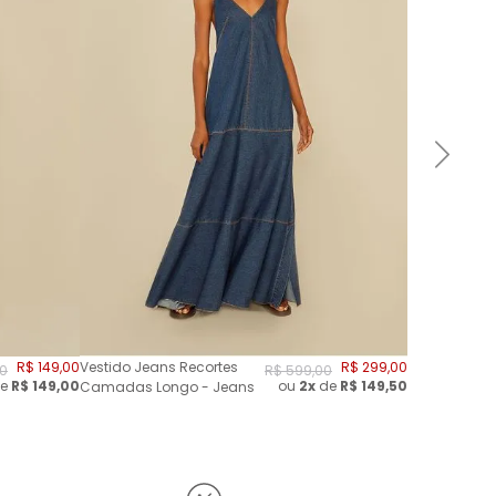
R$
149
,
00
Vestido Jeans Recortes
R$
299
,
00
0
R$
599
,
00
e
R$
149,00
ou
2
x
de
R$
149,50
Camadas Longo - Jeans