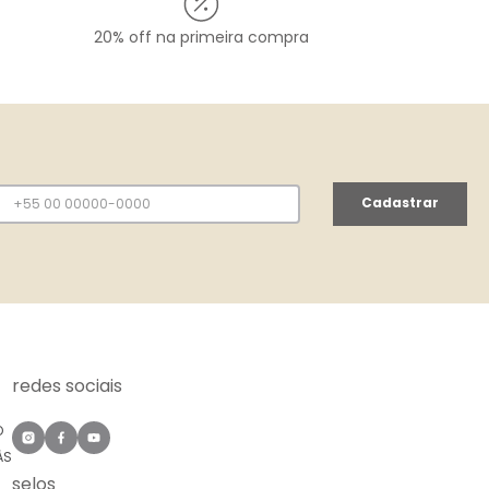
20% off na primeira compra
Cadastrar
redes sociais
O
ÀS
selos