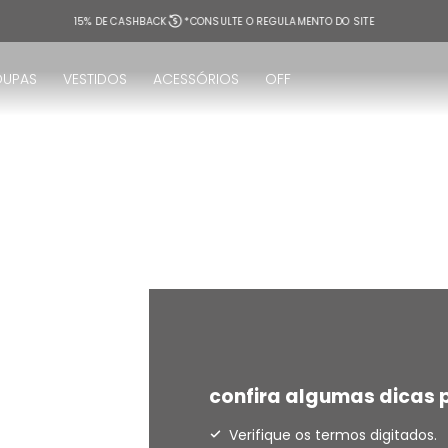
15% DE CASHBACK
*CONSULTE O REGULAMENTO DO SITE
OUPAS
VESTIDOS
ACESSÓRIOS
OFF
!
confira algumas dicas p
Verifique os termos digitados.