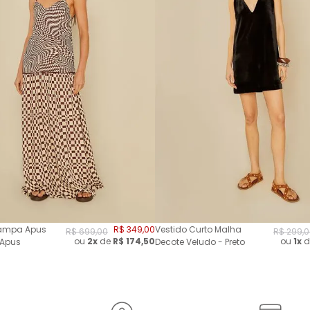
tampa Apus
R$
349
,
00
Vestido Curto Malha
R$
699
,
00
R$
299
,
0
ou
2
x
de
R$
174,50
ou
1x
d
 Apus
Decote Veludo - Preto