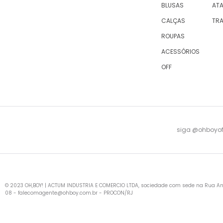
BLUSAS
AT
CALÇAS
TR
ROUPAS
ACESSÓRIOS
OFF
siga @ohboyofi
© 2023 OH,BOY! | ACTUM INDUSTRIA E COMERCIO LTDA, sociedade com sede na Rua Antu
08 -
falecomagente@ohboy.com.br
- PROCON/RJ