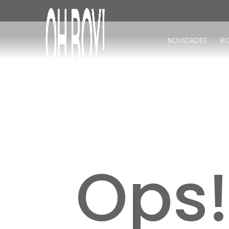
TERMOS MAIS BUSCADOS
1
º
vestido
NOVIDADES
R
2
º
vestido longo
3
º
blusa
4
º
calça
5
º
vestido midi
6
º
vestido curto
7
º
tricot
8
º
calça jeans
Ops
9
º
short
10
º
macacão