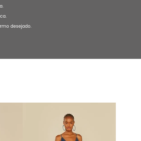
a.
ca.
termo desejado.