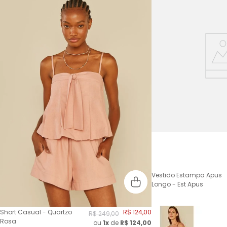
Vestido Estampa Apus
Longo - Est Apus
Short Casual - Quartzo
R$
124
,
00
R$
249
,
00
Rosa
ou
1x
de
R$
124,00