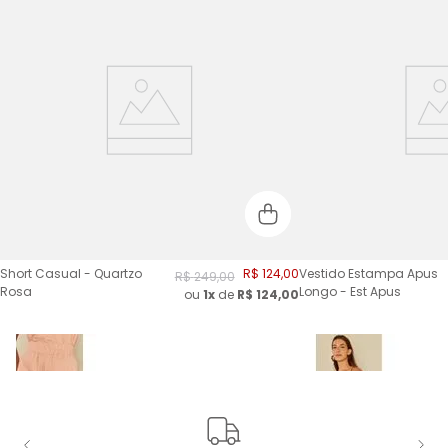
Short Casual - Quartzo
R$
124
,
00
Vestido Estampa Apus
R$
249
,
00
Rosa
Longo - Est Apus
ou
1x
de
R$
124,00