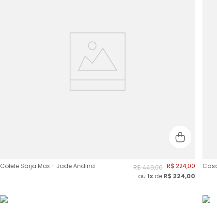
Colete Sarja Max - Jade Andina
R$
224
,
00
Casa
R$
449
,
00
ou
1x
de
R$
224,00