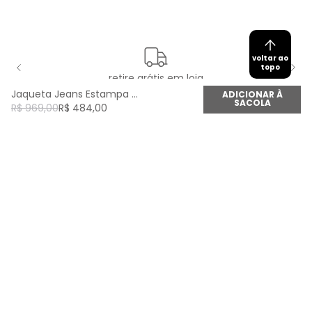
voltar ao
topo
retire grátis em loja
Jaqueta Jeans Estampa Corrosão - Jeans
ADICIONAR À
SACOLA
R$
969
,
00
R$
484
,
00
newsletter
Cadastre seu e-mail aqui e fique por dentro de
todas as novidades!