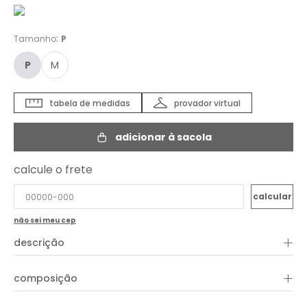
:
Tamanho
P
P
M
tabela de medidas
provador virtual
adicionar à sacola
calcule o frete
não sei meu cep
+
descrição
A Jaqueta Jeans Estampa Corrosão traduz personalidade e
+
composição
autenticidade em uma peça statement cheia de estilo. Com
estampa exclusiva inspirada no paisley e efeito corrosão, o
modelo combina o clássico jeans com uma proposta