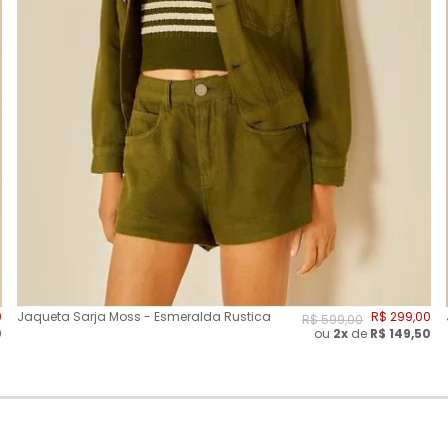
0
Jaqueta Sarja Moss - Esmeralda Rustica
R$
299
,
00
R$
599
,
00
0
ou
2
x
de
R$
149,50