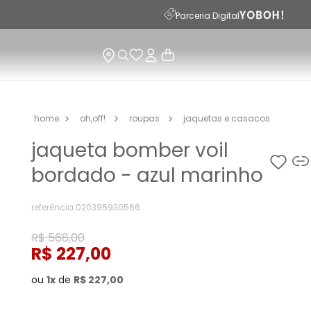
PARCELAMENTO EM ATÉ 10X SEM JUROS
Parceria Digital
oh,off!
roupas
jaquetas e casacos
jaqueta bomber voil
bordado - azul marinho
referência
:
020395930566
R$
568
,
00
R$
227
,
00
ou
1
de
R$
227
,
00