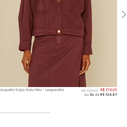
Jaqueta Sarja Gola Pelo - Leopardita
R$
374
,
00
Col
R$
749
,
00
ou
3
x
de
R$
124,67