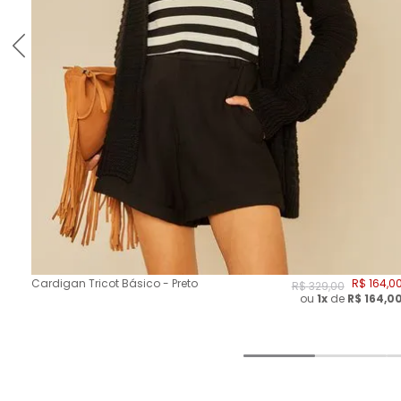
Cardigan Tricot Básico - Preto
R$
164
,
0
R$
329
,
00
ou
1x
de
R$
164,0