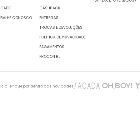
18h (EXCETO FERIADOS)
ACADO
CASHBACK
ABALHE CONOSCO
ENTREGAS
TROCAS E DEVOLUÇÕES
POLÍTICA DE PRIVACIDADE
PAGAMENTOS
PROCON RJ
cial e fique por dentro das novidades
nes Maciel 105 – São Cristovão – Rio de Janeiro -CEP: 20940-010, inscrita no CNPJ/