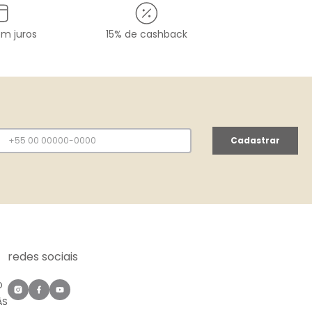
em juros
15% de cashback
Cadastrar
redes sociais
O
ÀS