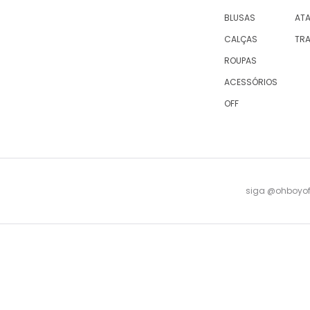
BLUSAS
AT
CALÇAS
TR
ROUPAS
ACESSÓRIOS
OFF
siga @ohboyofi
© 2023 OH,BOY! | ACTUM INDUSTRIA E COMERCIO LTDA, sociedade com sede na Rua Antu
08 -
falecomagente@ohboy.com.br
- PROCON/RJ