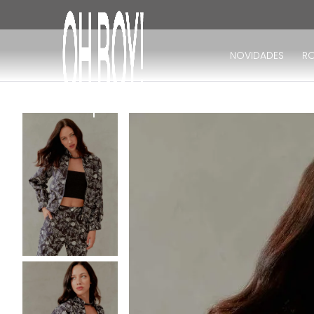
TERMOS MAIS BUSCADOS
15% DE CASHBACK
*CONSULTE O REGULAMENTO DO SITE
1
º
vestido
NOVIDADES
R
2
º
vestido longo
3
º
blusa
4
º
vestido midi
5
º
calça
6
º
vestido curto
7
º
tricot
8
º
calça jeans
9
º
macacão
10
º
short