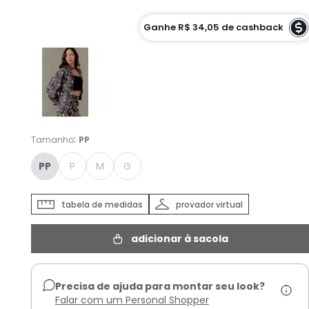
Cor :
Ganhe
R$ 34,05
de cashback
AZUL MARINHO - PP
:
Tamanho
PP
PP
P
M
G
tabela de medidas
provador virtual
adicionar à sacola
Precisa de ajuda para montar seu look?
Falar com um Personal Shopper