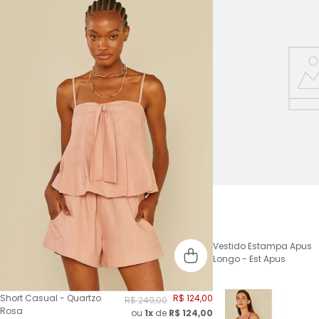
Vestido Estampa Apus
Longo - Est Apus
Short Casual - Quartzo
R$
124
,
00
R$
249
,
00
Rosa
ou
1x
de
R$
124,00