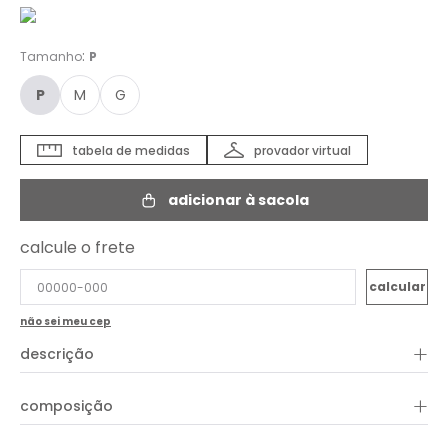
:
Tamanho
P
P
M
G
tabela de medidas
provador virtual
adicionar à sacola
calcule o frete
não sei meu cep
+
descrição
Estiloso, o Cropped Malha Manga Bufante é ideal para
diversas ocasiões. Em comprimento curto, a peça apresenta
+
composição
shape seco, mangas 3/4 bufantes, decote quadrado e
detalhe em lastex. Aproveite para combinar com peças e
acessórios da coleção!