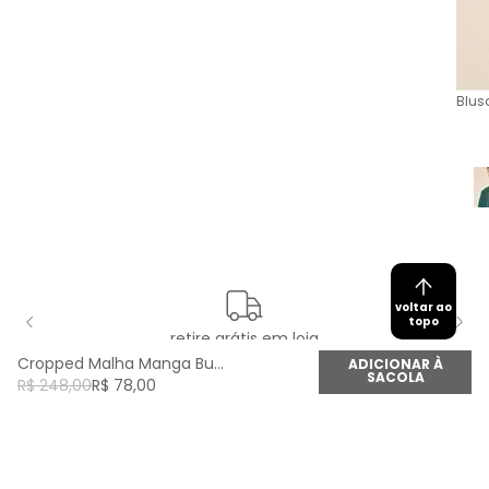
Blus
voltar ao
topo
retire grátis em loja
Cropped Malha Manga Bufante - Magenta Pitaia
ADICIONAR À
SACOLA
R$
248
,
00
R$
78
,
00
newsletter