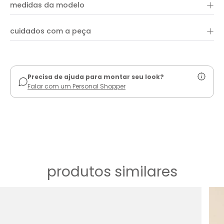
+
100% algodão
medidas da modelo
+
cuidados com a peça
ver guia de uso
Precisa de ajuda para montar seu look?
Falar com um Personal Shopper
produtos similares