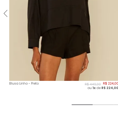
Blusa Linho - Preto
R$
224
,
0
R$
449
,
00
ou
1x
de
R$
224,0