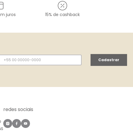
em juros
15% de cashback
Cadastrar
redes sociais
O
ÀS