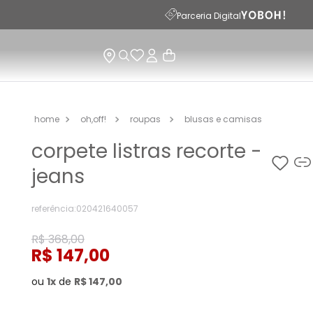
PARCELAMENTO EM ATÉ 10X SEM JUROS
Parceria Digital
oh,off!
roupas
blusas e camisas
corpete listras recorte -
jeans
referência
:
020421640057
R$
368
,
00
R$
147
,
00
ou
1
de
R$
147
,
00