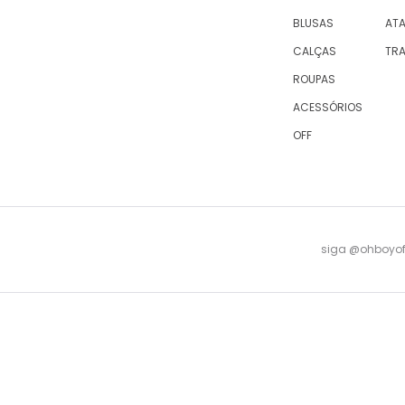
BLUSAS
AT
CALÇAS
TR
ROUPAS
ACESSÓRIOS
OFF
siga @ohboyofi
© 2023 OH,BOY! | ACTUM INDUSTRIA E COMERCIO LTDA, sociedade com sede na Rua Antu
08 -
falecomagente@ohboy.com.br
- PROCON/RJ