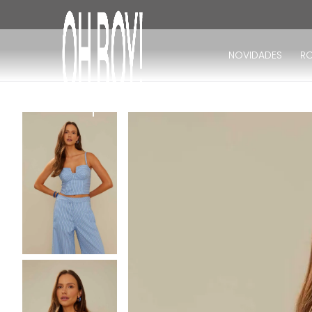
TERMOS MAIS BUSCADOS
15% DE CASHBACK
*CONSULTE O
1
º
vestido
NOVIDADES
R
2
º
vestido longo
3
º
blusa
4
º
vestido midi
5
º
calça
6
º
vestido curto
7
º
tricot
8
º
calça jeans
9
º
short
10
º
macacão