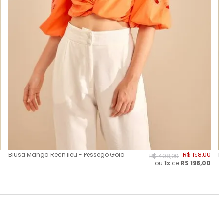
0
Blusa Manga Rechilieu - Pessego Gold
R$
198
,
00
R$
498
,
00
0
ou
1x
de
R$
198,00