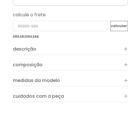
calcule o frete
não sei meu cep
+
descrição
+
composição
+
medidas da modelo
+
cuidados com a peça
ver guia de uso