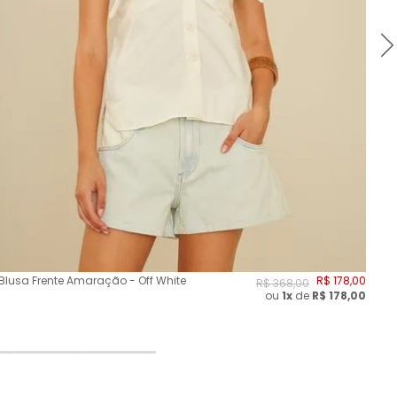
Blusa Frente Amaração - Off White
R$
178
,
00
Blu
R$
368
,
00
ou
1x
de
R$
178,00