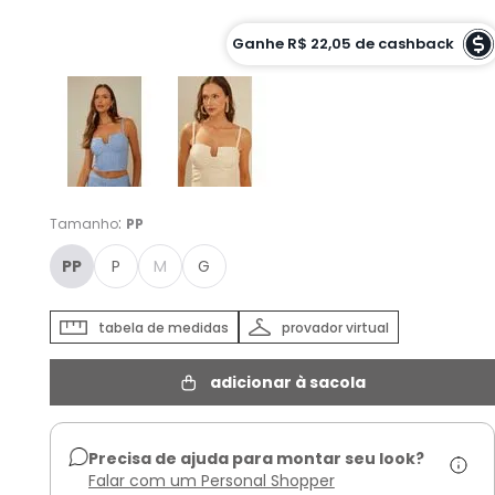
Cor :
Ganhe
R$ 22,05
de cashback
JEANS - PP
:
Tamanho
PP
PP
P
M
G
tabela de medidas
provador virtual
adicionar à sacola
Precisa de ajuda para montar seu look?
Falar com um Personal Shopper