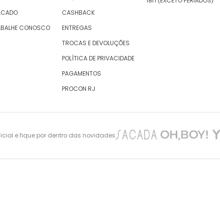
18h (EXCETO FERIADOS)
ACADO
CASHBACK
ABALHE CONOSCO
ENTREGAS
TROCAS E DEVOLUÇÕES
POLÍTICA DE PRIVACIDADE
PAGAMENTOS
PROCON RJ
cial e fique por dentro das novidades
nes Maciel 105 – São Cristovão – Rio de Janeiro -CEP: 20940-010, inscrita no CNPJ/