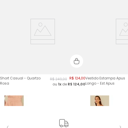
Short Casual - Quartzo
R$
124
,
00
Vestido Estampa Apus
R$
249
,
00
Rosa
Longo - Est Apus
ou
1x
de
R$
124,00