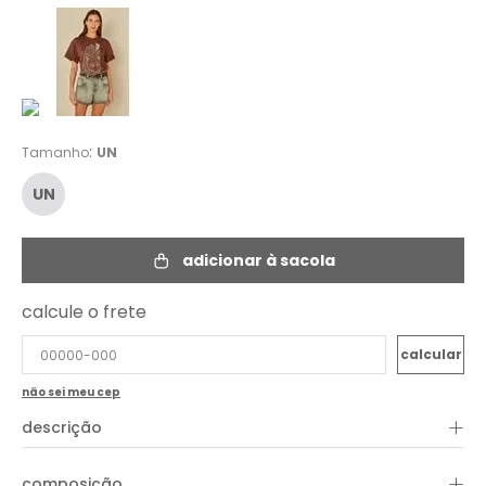
:
Tamanho
UN
UN
adicionar à sacola
calcule o frete
não sei meu cep
+
descrição
O Cinto Três Voltas Fino é o acessório perfeito para finalizar o
+
composição
look com elegância e um toque contemporâneo. Com design