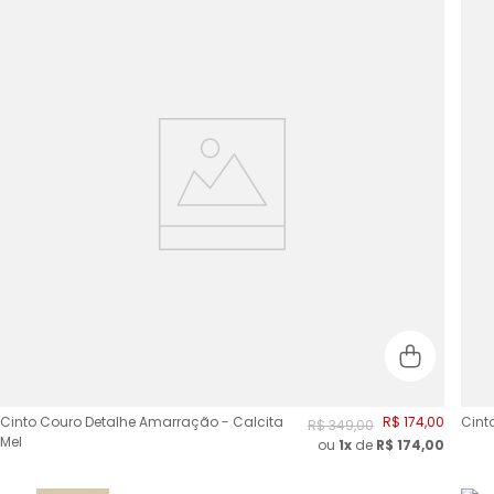
Cinto Couro Detalhe Amarração - Calcita
R$
174
,
00
Cinto
R$
349
,
00
Mel
ou
1x
de
R$
174,00