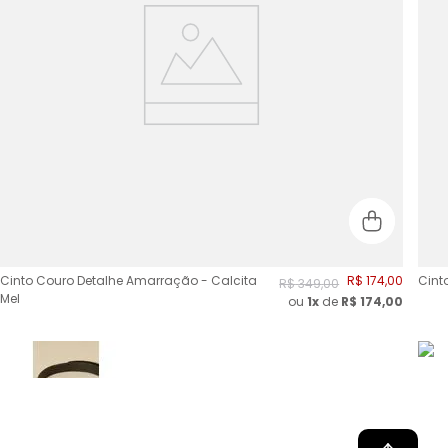
Cinto Couro Detalhe Amarração - Calcita
R$
174
,
00
Cinto
R$
349
,
00
Mel
ou
1x
de
R$
174,00