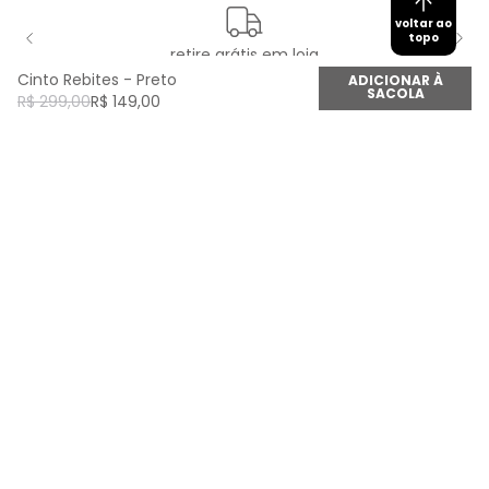
voltar ao
topo
retire grátis em loja
Cinto Rebites - Preto
ADICIONAR À
SACOLA
R$
299
,
00
R$
149
,
00
newsletter
Cadastre seu e-mail aqui e fique por dentro de
todas as novidades!
Cadastrar