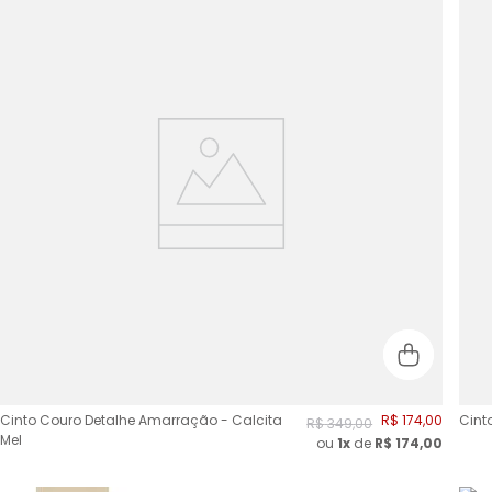
Cinto Couro Detalhe Amarração - Calcita
R$
174
,
00
Cinto
R$
349
,
00
Mel
ou
1x
de
R$
174,00