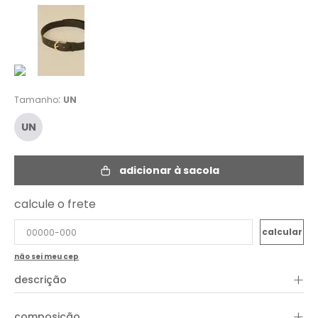
:
Tamanho
UN
UN
adicionar à sacola
calcule o frete
não sei meu cep
+
descrição
+
composição