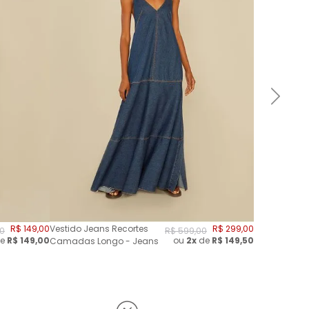
R$
149
,
00
Vestido Jeans Recortes
R$
299
,
00
0
R$
599
,
00
e
R$
149,00
ou
2
x
de
R$
149,50
Camadas Longo - Jeans