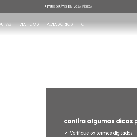
RETIRE GRÁTIS EM LOJA FÍSICA
OUPAS
VESTIDOS
ACESSÓRIOS
OFF
!
confira algumas dicas p
Verifique os termos digitados.