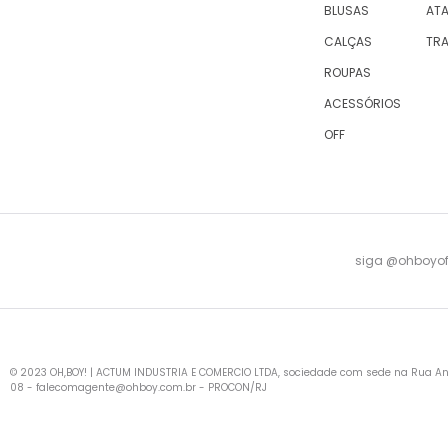
BLUSAS
AT
CALÇAS
TR
ROUPAS
ACESSÓRIOS
OFF
siga @ohboyofi
© 2023 OH,BOY! | ACTUM INDUSTRIA E COMERCIO LTDA, sociedade com sede na Rua Antu
08 -
falecomagente@ohboy.com.br
- PROCON/RJ