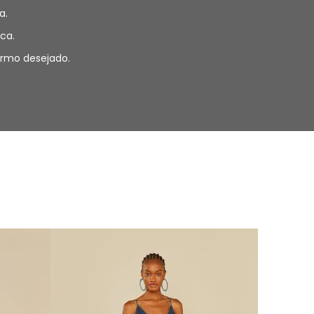
a.
ca.
termo desejado.