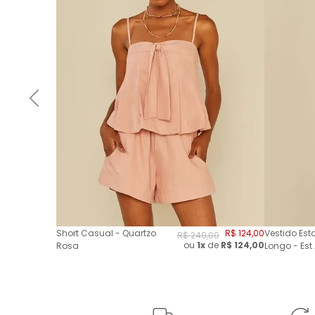
Short Casual - Quartzo
R$
124
,
00
Vestido Es
R$
249
,
00
ou
1x
de
R$
124,00
Rosa
Longo - Est