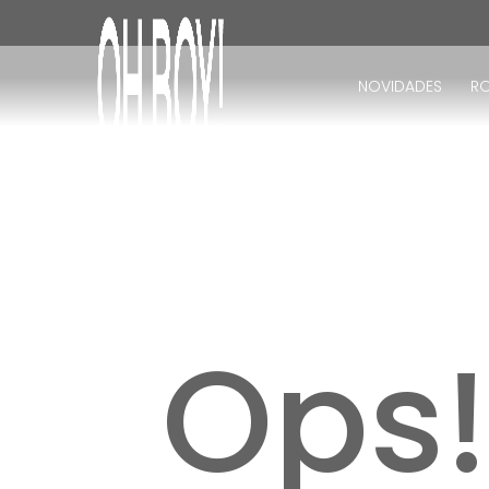
TERMOS MAIS BUSCADOS
1
º
vestido
NOVIDADES
R
2
º
vestido longo
3
º
blusa
4
º
calça
5
º
vestido midi
6
º
vestido curto
7
º
tricot
8
º
calça jeans
Ops
9
º
short
10
º
macacão