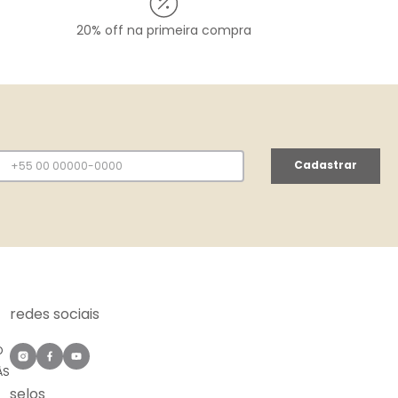
20% off na primeira compra
Cadastrar
redes sociais
O
ÀS
selos