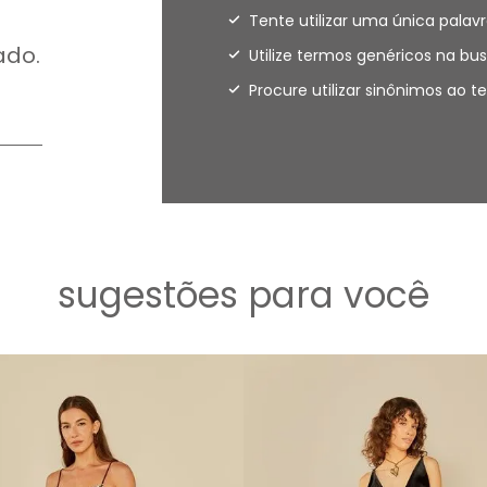
Tente utilizar uma única palavr
ado.
Utilize termos genéricos na bus
Procure utilizar sinônimos ao 
sugestões para você