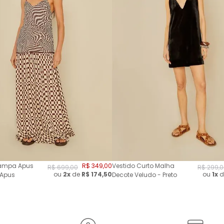
tampa Apus
R$
349
,
00
Vestido Curto Malha
R$
699
,
00
R$
299
,
0
ou
2
x
de
R$
174,50
ou
1x
d
 Apus
Decote Veludo - Preto