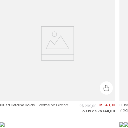
Blusa Detalhe Bolas - Vermelho Gitano
R$
148
,
00
Blus
R$
299
,
00
Via
ou
1x
de
R$
148,00