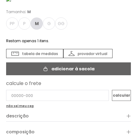
:
Tamanho
M
PP
P
M
G
GG
Restam apenas
1
itens.
tabela de medidas
provador virtual
adicionar à sacola
calcule o frete
não sei meu cep
+
descrição
A Camisa Estampa Peru é a peça perfeita para quem busca
+
composição
sofisticação com identidade e um toque artístico no visual.
Com estampa exclusiva inspirada em referências étnicas, ela