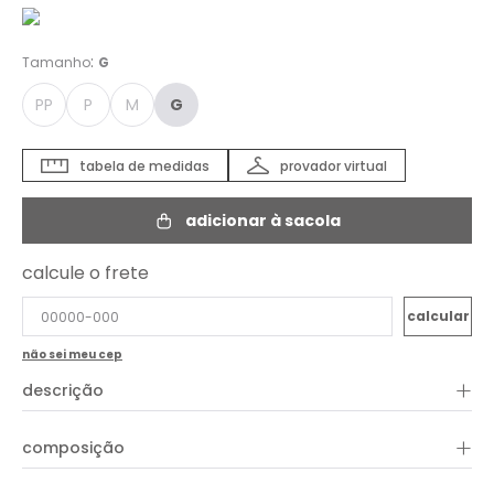
:
Tamanho
G
PP
P
M
G
tabela de medidas
provador virtual
adicionar à sacola
calcule o frete
não sei meu cep
+
descrição
A Camisa Bordado Coqueiro Color é a peça perfeita para
+
composição
trazer personalidade e frescor aos seus looks de verão.
Confeccionada em tecido leve e fluido, ela combina conforto e
movimento com um visual vibrante e contemporâneo. Seu