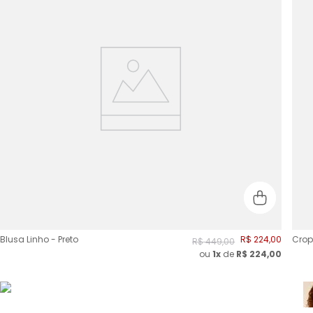
Blusa Linho - Preto
R$
224
,
00
Crop
R$
449
,
00
ou
1x
de
R$
224,00