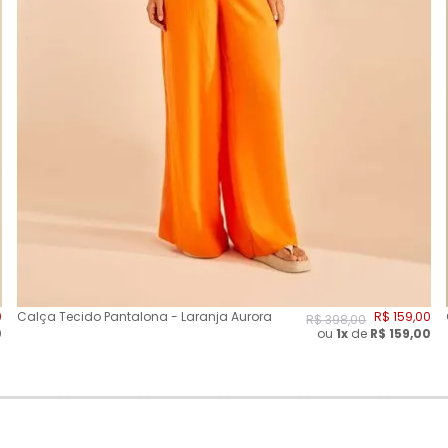
0
Calça Tecido Pantalona - Laranja Aurora
R$
159
,
00
R$
398
,
00
0
ou
1x
de
R$
159,00