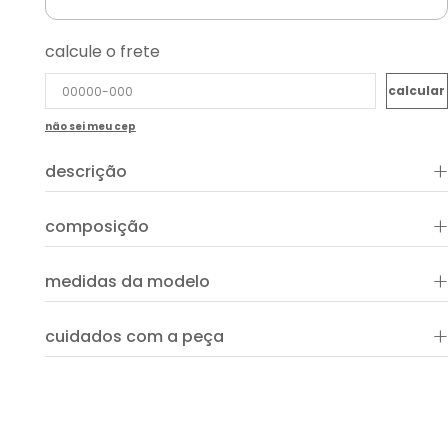
calcule o frete
não sei meu cep
+
descrição
A Calça Sarja Zoe Botões é a peça que combina estilo e
+
composição
conforto para produções modernas. Confeccionada em
sarja encorpada, apresenta modelagem ampla e caimento
fluido, garantindo liberdade de movimento. O detalhe frontal
com fileira de botões adiciona um toque de personalidade,
+
medidas da modelo
enquanto o cós estruturado valoriza a silhueta. Versátil, pode
transitar entre looks casuais ou mais sofisticados,
dependendo da combinação de acessórios e calçados.
+
cuidados com a peça
ver guia de uso