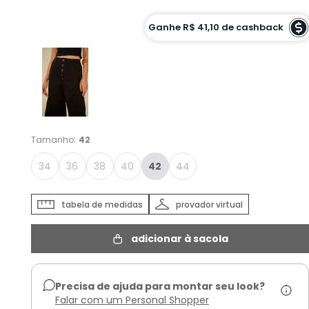
Cor :
Ganhe
R$ 41,10
de cashback
PRETO
:
Tamanho
42
34
36
38
40
42
44
tabela de medidas
provador virtual
adicionar à sacola
Precisa de ajuda para montar seu look?
Falar com um Personal Shopper