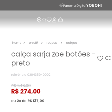
Parceria Digital
oh,off!
roupas
calças
calça sarja zoe botões -
preto
referência
:
020435940002
R$
548
,
00
R$
274
,
00
ou
2
de
R$
137
,
00