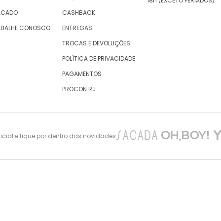
18h (EXCETO FERIADOS)
ACADO
CASHBACK
ABALHE CONOSCO
ENTREGAS
TROCAS E DEVOLUÇÕES
POLÍTICA DE PRIVACIDADE
PAGAMENTOS
PROCON RJ
cial e fique por dentro das novidades
nes Maciel 105 – São Cristovão – Rio de Janeiro -CEP: 20940-010, inscrita no CNPJ/