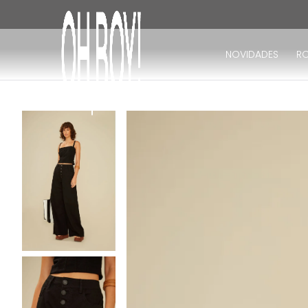
TERMOS MAIS BUSCADOS
1
º
vestido
NOVIDADES
R
2
º
vestido longo
3
º
blusa
4
º
vestido midi
5
º
calça
6
º
vestido curto
7
º
tricot
8
º
calça jeans
9
º
macacão
10
º
short