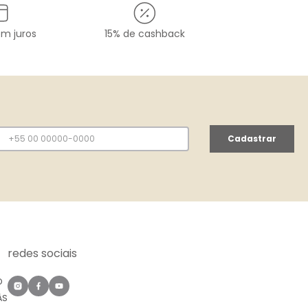
em juros
15% de cashback
Cadastrar
redes sociais
O
ÀS