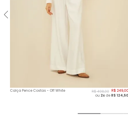
Calça Pence Costas - Off White
R$
249
,
0
R$
498
,
00
ou
2
x
de
R$
124,5