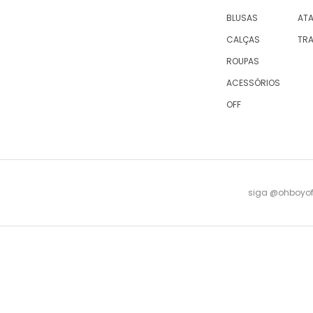
BLUSAS
AT
CALÇAS
TR
ROUPAS
ACESSÓRIOS
OFF
siga @ohboyofi
© 2023 OH,BOY! | ACTUM INDUSTRIA E COMERCIO LTDA, sociedade com sede na Rua Antu
08 -
falecomagente@ohboy.com.br
- PROCON/RJ