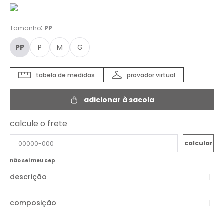
:
Tamanho
PP
PP
P
M
G
tabela de medidas
provador virtual
adicionar à sacola
calcule o frete
não sei meu cep
+
descrição
A Calça Sarja Techno é moderna e perfeita para compor looks
+
composição
despojados com estilo. Com shape reto, a peça conta com
cintura de cós alto em elástico, proporcionando conforto e
ajuste ideal. O modelo apresenta amarração nos tornozelos,