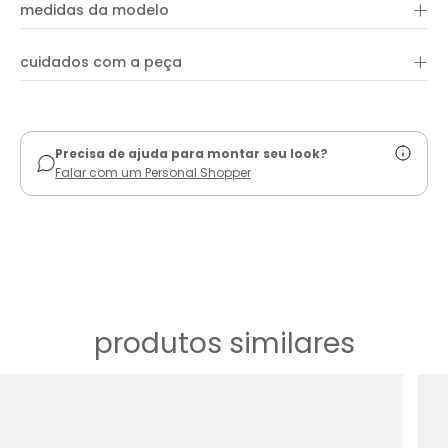
+
54% poliéster e 46% algodão
bolsos funcionais e recortes estratégicos que adicionam um
medidas da modelo
toque urbano ao visual. Versátil e cheia de personalidade, é
ideal para o dia a dia ou produções mais ousadas.
+
cuidados com a peça
ver guia de uso
Precisa de ajuda para montar seu look?
Falar com um Personal Shopper
produtos similares