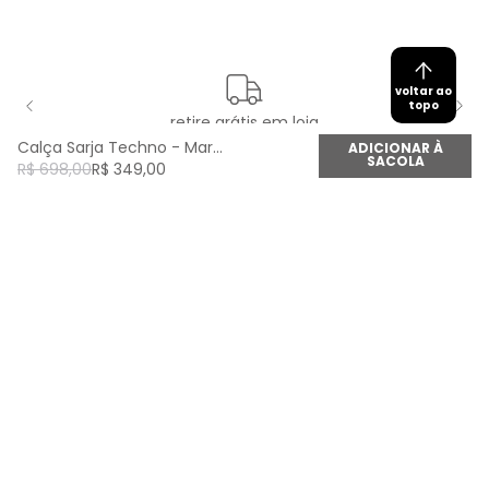
voltar ao
topo
retire grátis em loja
Calça Sarja Techno - Marrom Spice
ADICIONAR À
SACOLA
R$
698
,
00
R$
349
,
00
newsletter
Cadastre seu e-mail aqui e fique por dentro de
todas as novidades!