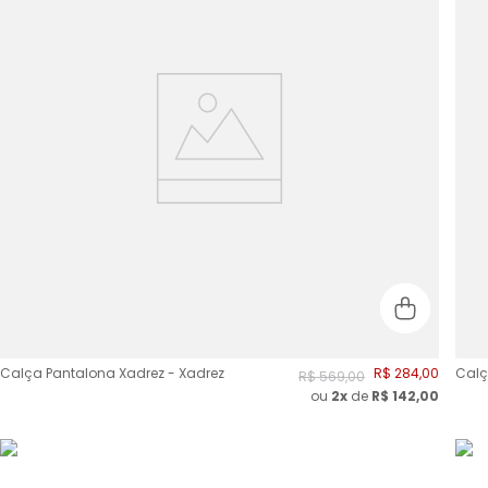
Calça Pantalona Xadrez - Xadrez
R$
284
,
00
Calça
R$
569
,
00
ou
2
x
de
R$
142,00