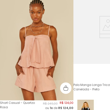
Polo Manga Longa Trico
Canelada - Preto
Short Casual - Quartzo
R$
124
,
00
R$
249
,
00
Rosa
ou
1x
de
R$
124,00