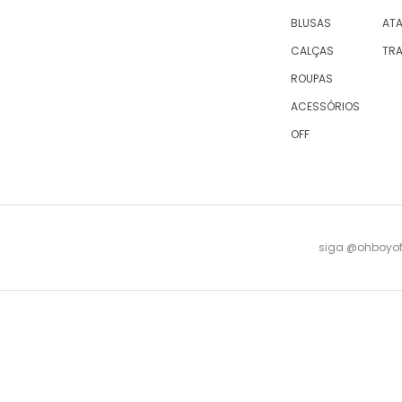
BLUSAS
AT
CALÇAS
TR
ROUPAS
ACESSÓRIOS
OFF
siga @ohboyofi
© 2023 OH,BOY! | ACTUM INDUSTRIA E COMERCIO LTDA, sociedade com sede na Rua Antu
08 -
falecomagente@ohboy.com.br
- PROCON/RJ