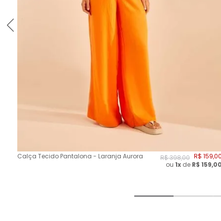
Calça Tecido Pantalona - Laranja Aurora
R$
159
,
0
R$
398
,
00
ou
1x
de
R$
159,0