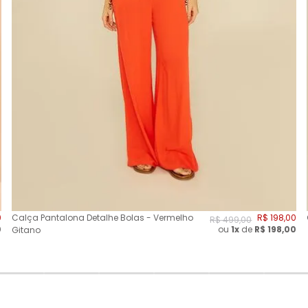
0
Calça Pantalona Detalhe Bolas - Vermelho
R$
198
,
00
R$
499
,
00
0
ou
1x
de
R$
198,00
Gitano