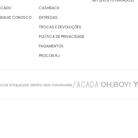
18h (EXCETO FERIADOS)
ACADO
CASHBACK
ABALHE CONOSCO
ENTREGAS
TROCAS E DEVOLUÇÕES
POLÍTICA DE PRIVACIDADE
PAGAMENTOS
PROCON RJ
cial e fique por dentro das novidades
nes Maciel 105 – São Cristovão – Rio de Janeiro -CEP: 20940-010, inscrita no CNPJ/