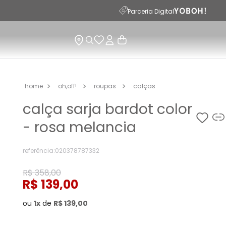
Parceria Digital
oh,off!
roupas
calças
calça sarja bardot color
- rosa melancia
referência
:
020378787332
R$
358
,
00
R$
139
,
00
ou
1
de
R$
139
,
00