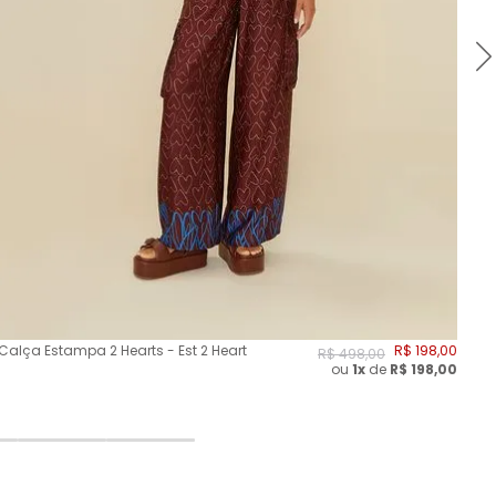
Calça Estampa 2 Hearts - Est 2 Heart
R$
198
,
00
Ca
R$
498
,
00
ou
1x
de
R$
198,00
Me