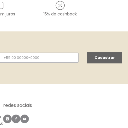
em juros
15% de cashback
Cadastrar
redes sociais
O
ÀS