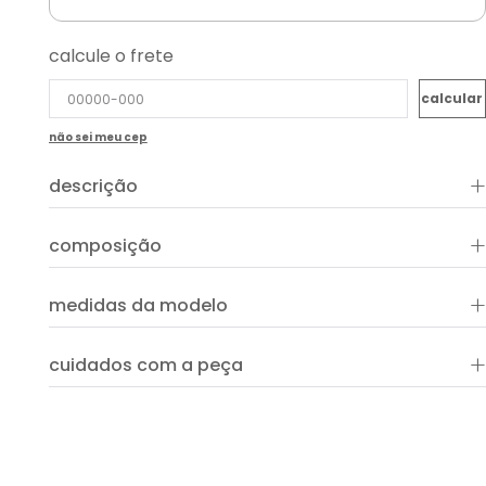
calcule o frete
não sei meu cep
+
descrição
+
composição
+
medidas da modelo
+
cuidados com a peça
ver guia de uso