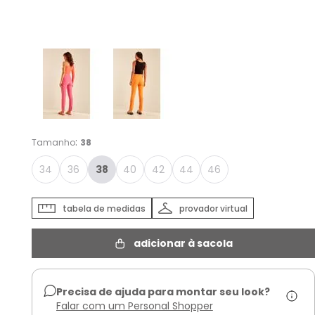
Cor :
ROSA MELANCIA
:
Tamanho
38
34
36
38
40
42
44
46
tabela de medidas
provador virtual
adicionar à sacola
Precisa de ajuda para montar seu look?
Falar com um Personal Shopper