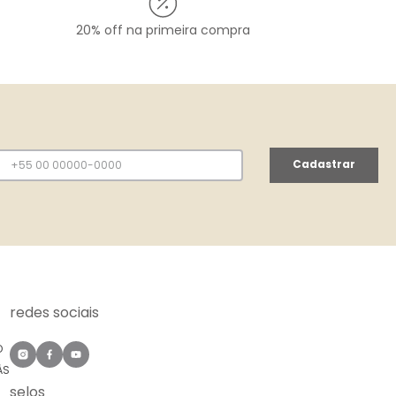
20% off na primeira compra
Cadastrar
redes sociais
O
ÀS
selos