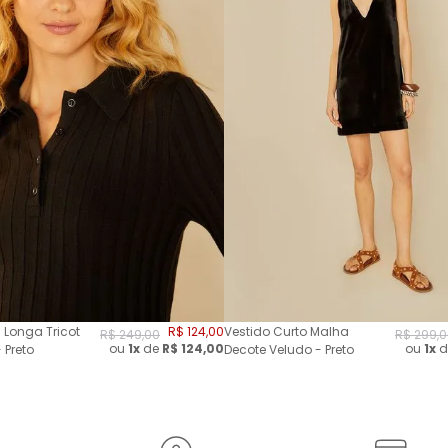
 Longa Tricot
R$
124
,
00
Vestido Curto Malha
R$
249
,
00
R$
299
,
0
ou
1x
de
R$
124,00
ou
1x
d
 Preto
Decote Veludo - Preto