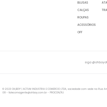
BLUSAS
AT
CALÇAS
TR
ROUPAS
ACESSÓRIOS
OFF
siga @ohboyofi
© 2023 OH,BOY! | ACTUM INDUSTRIA E COMERCIO LTDA, sociedade com sede na Rua Antu
08 -
falecomagente@ohboy.com.br
- PROCON/RJ