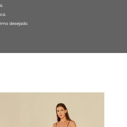
a.
ca.
termo desejado.