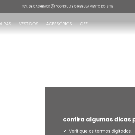
15% DE CASHBACK
*CONSULTE O REGULAMENTO DO SITE
OUPAS
VESTIDOS
ACESSÓRIOS
OFF
!
confira algumas dicas p
Verifique os termos digitados.