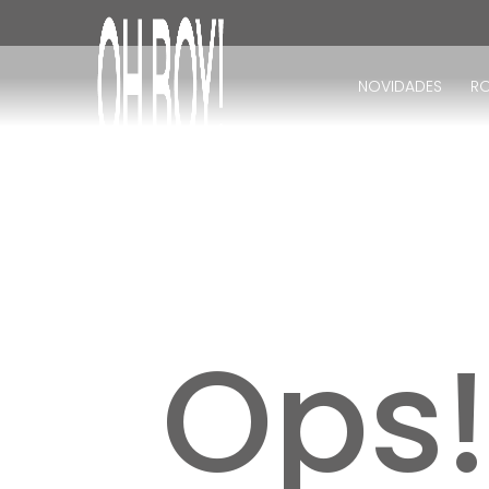
TERMOS MAIS BUSCADOS
1
º
vestido
NOVIDADES
R
2
º
vestido longo
3
º
blusa
4
º
vestido midi
5
º
calça
6
º
vestido curto
7
º
tricot
8
º
calça jeans
Ops
9
º
macacão
10
º
short