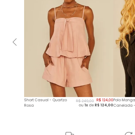
Short Casual - Quartzo
R$
124
,
00
Polo Manga
R$
249
,
00
ou
1x
de
R$
124,00
Rosa
Canelada -