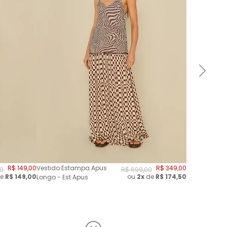
R$
149
,
00
Vestido Estampa Apus
R$
349
,
00
0
R$
699
,
00
e
R$
149,00
ou
2
x
de
R$
174,50
Longo - Est Apus