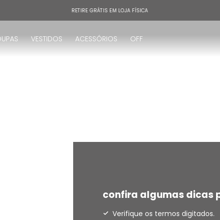
RETIRE GRÁTIS EM LOJA FÍSICA
OUPAS
VESTIDOS
ACESSÓRIOS
OFF
!
confira algumas dicas p
Verifique os termos digitados.