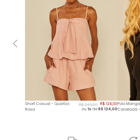
Short Casual - Quartzo
R$
124
,
00
Polo Manga
R$
249
,
00
ou
1x
de
R$
124,00
Rosa
Canelada -