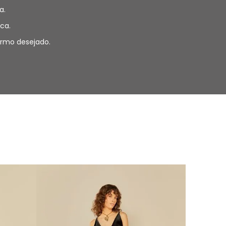
a.
ca.
termo desejado.