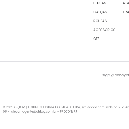
BLUSAS
AT
CALÇAS
TR
ROUPAS
ACESSÓRIOS
OFF
siga @ohboyofi
© 2023 OH,BOY! | ACTUM INDUSTRIA E COMERCIO LTDA, sociedade com sede na Rua Antu
08 -
falecomagente@ohboy.com.br
- PROCON/RJ