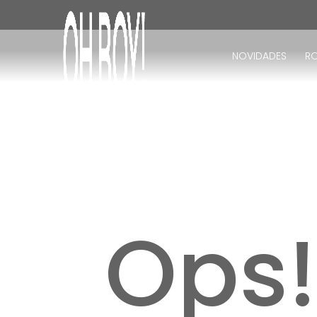
TERMOS MAIS BUSCADOS
1
º
vestido
NOVIDADES
R
2
º
vestido longo
3
º
blusa
4
º
calça
5
º
vestido midi
6
º
vestido curto
7
º
tricot
8
º
calça jeans
Ops
9
º
short
10
º
macacão