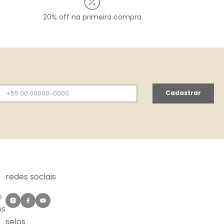
20% off na primeira compra
Cadastrar
redes sociais
O
ÀS
selos