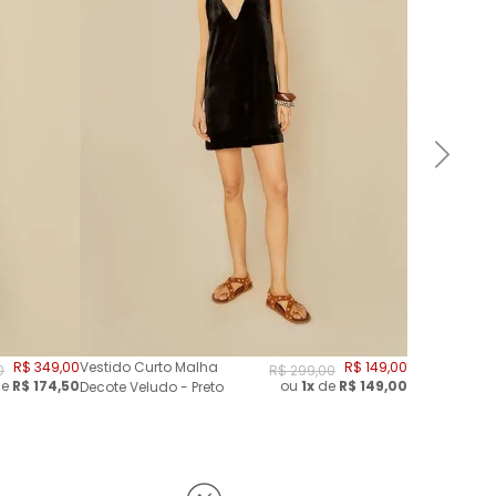
R$
349
,
00
Vestido Curto Malha
R$
149
,
00
0
R$
299
,
00
e
R$
174,50
ou
1x
de
R$
149,00
Decote Veludo - Preto