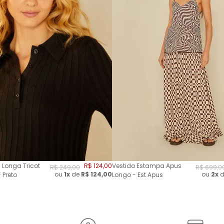
 Longa Tricot
R$
124
,
00
Vestido Estampa Apus
R$
249
,
00
R$
699
,
0
ou
1x
de
R$
124,00
ou
2
x
d
 Preto
Longo - Est Apus