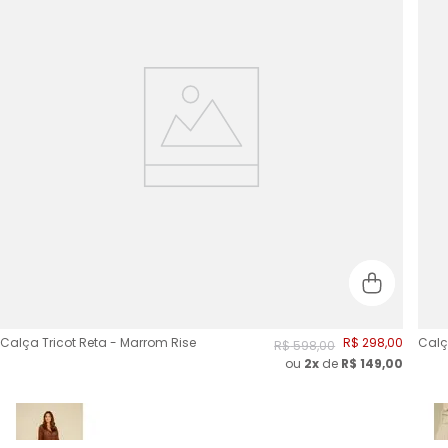
Calça Tricot Reta - Marrom Rise
R$
298
,
00
Calç
R$
598
,
00
ou
2
x
de
R$
149,00