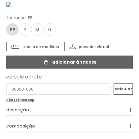
:
Tamanho
PP
PP
P
M
G
tabela de medidas
provador virtual
adicionar à sacola
calcule o frete
não sei meu cep
+
descrição
A Calça Estampa Primadona combina conforto e estilo em
+
composição
uma peça única. Com modelagem ampla e caimento fluido,
garante liberdade de movimento e frescor para os dias
quentes. A estampa geométrica vibrante em tons de laranja e