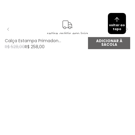
voltar ao
topo
retire grátis em loja
Calça Estampa Primadona - Est Primadona
ADICIONAR À
SACOLA
R$
528
,
00
R$
258
,
00
newsletter
Cadastre seu e-mail aqui e fique por dentro de
todas as novidades!