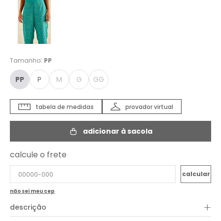
:
Tamanho
PP
PP
P
M
G
GG
tabela de medidas
provador virtual
adicionar à sacola
calcule o frete
não sei meu cep
+
descrição