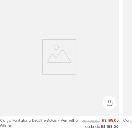
Calça Pantalona Detalhe Bolas - Vermelho
R$
198
,
00
Calç
R$
499
,
00
Gitano
ou
1x
de
R$
198,00