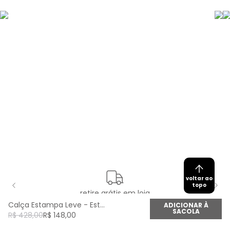
voltar ao
topo
retire grátis em loja
Calça Estampa Leve - Est Leve
ADICIONAR À
SACOLA
R$
428
,
00
R$
148
,
00