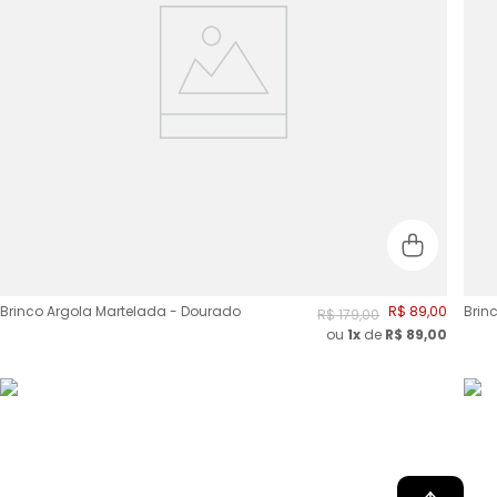
Brinco Argola Martelada - Dourado
R$
89
,
00
Brin
R$
179
,
00
ou
1x
de
R$
89,00