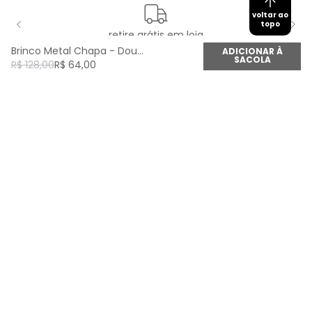
voltar ao
topo
retire grátis em loja
Brinco Metal Chapa - Dourado
ADICIONAR À
SACOLA
R$
128
,
00
R$
64
,
00
newsletter
Cadastre seu e-mail aqui e fique por dentro de
todas as novidades!
Cadastrar