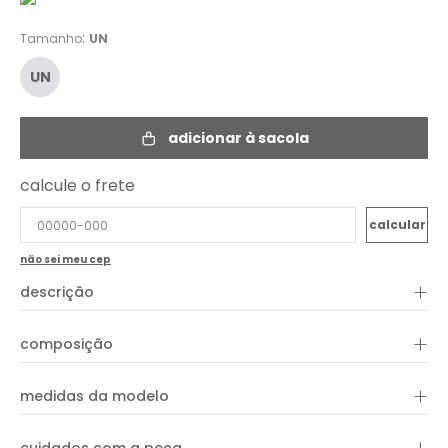
:
Tamanho
UN
UN
adicionar à sacola
calcule o frete
não sei meu cep
+
descrição
O Brinco Metal Chapa é a escolha ideal para adicionar
+
composição
sofisticação e modernidade a qualquer look. Com design em
formato de meia-argola e acabamento polido em dourado,
ele garante brilho e elegância na medida certa. Leve e versátil,
+
pode ser usado tanto no dia a dia quanto em produções
medidas da modelo
mais sofisticadas, sendo um acessório curinga que nunca
sai de moda.