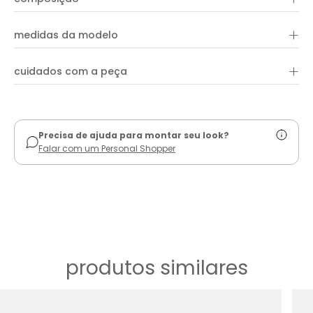
formatos diferentes dão destaque em produções casuais e
versáteis.
+
female
medidas da modelo
+
cuidados com a peça
ver guia de uso
Precisa de ajuda para montar seu look?
Falar com um Personal Shopper
produtos similares