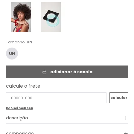
:
Tamanho
UN
UN
adicionar à sacola
calcule o frete
não sei meu cep
+
descrição
O Bracelete Fire Ice vem em acrílico com duas cores para
complementar looks casuais com um toque interessante. Os
+
composição