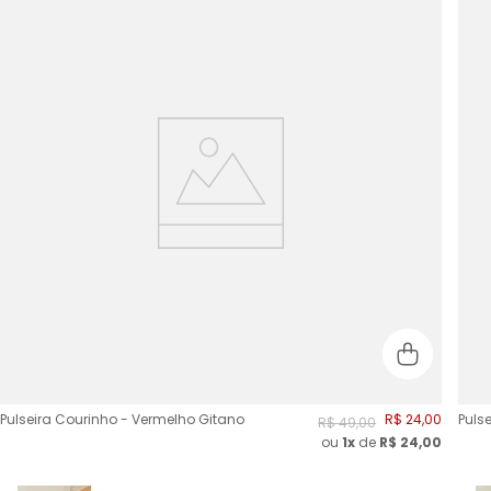
Pulseira Courinho - Vermelho Gitano
R$
24
,
00
Puls
R$
49
,
00
ou
1x
de
R$
24,00