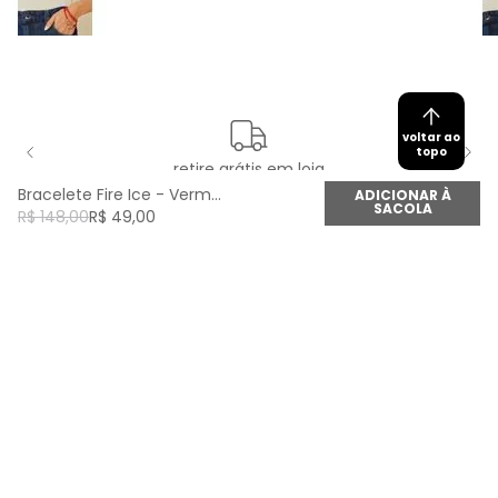
voltar ao
topo
retire grátis em loja
Bracelete Fire Ice - Vermelho/ Transparente
ADICIONAR À
SACOLA
R$
148
,
00
R$
49
,
00
newsletter
Cadastre seu e-mail aqui e fique por dentro de
todas as novidades!