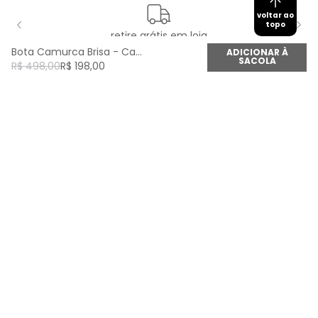
voltar ao
topo
retire grátis em loja
Bota Camurca Brisa - Caqui Brisa
ADICIONAR À
SACOLA
R$
498
,
00
R$
198
,
00
newsletter
Cadastre seu e-mail aqui e fique por dentro de
todas as novidades!
Cadastrar