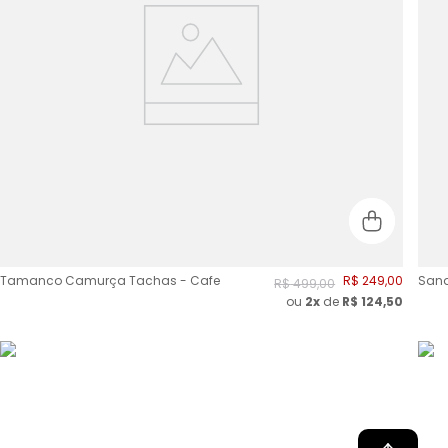
Tamanco Camurça Tachas - Cafe
R$
249
,
00
Sand
R$
499
,
00
ou
2
x
de
R$
124,50