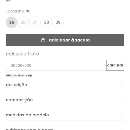
:
Tamanho
35
35
36
37
38
39
adicionar à sacola
calcule o frete
não sei meu cep
+
descrição
+
composição
+
medidas da modelo