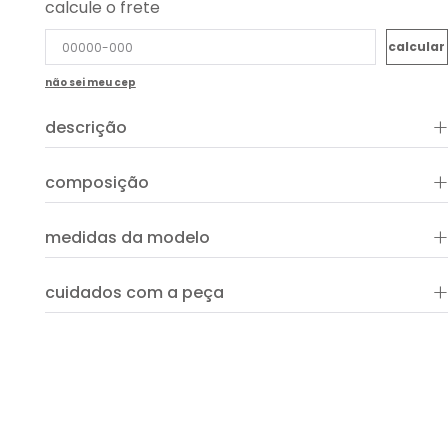
calcule o frete
não sei meu cep
+
descrição
+
composição
100% poliéster
+
medidas da modelo
+
cuidados com a peça
ver guia de uso