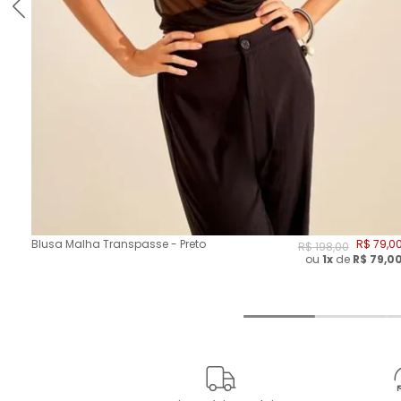
Blusa Malha Transpasse - Preto
R$
79
,
0
R$
198
,
00
ou
1x
de
R$
79,0