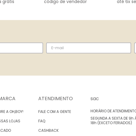
 grátis
código de vendedor
até 6x s
MARCA
ATENDIMENTO
sac
HORÁRIO DE ATENDIMENT
RE A OH,BOY!
FALE COM A GENTE
SEGUNDA A SEXTA DE 9h 
SSAS LOJAS
FAQ
18h (EXCETO FERIADOS)
ACADO
CASHBACK