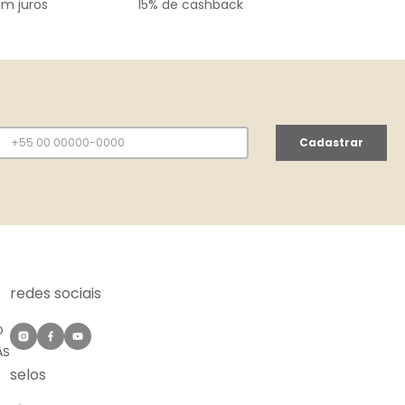
em juros
15% de cashback
Cadastrar
redes sociais
O
ÀS
selos