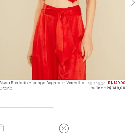
Blusa Bordado Miçanga Degrade - Vermelho
R$
149
,
00
Blu
R$
299
,
00
ou
1x
de
R$
149,00
Gitano