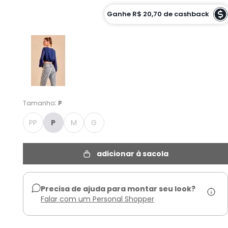
Cor :
Ganhe
R$ 20,70
de cashback
AZUL FROZEN - P
:
Tamanho
P
PP
P
M
G
adicionar à sacola
Precisa de ajuda para montar seu look?
Falar com um Personal Shopper