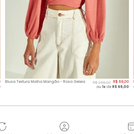
0
Blusa Textura Malha Mangão - Rosa Geleia
R$
69
,
00
R$
248
,
00
0
ou
1x
de
R$
69,00