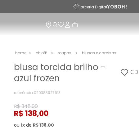
Parceria Digital
oh,off!
roupas
blusas e camisas
blusa torcida brilho -
azul frozen
referência
:
020383927613
R$
348
,
00
R$
138
,
00
ou
1
de
R$
138
,
00