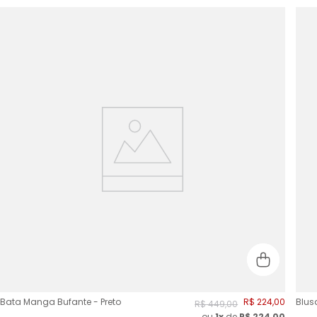
Bata Manga Bufante - Preto
R$
224
,
00
Blusa
R$
449
,
00
ou
1x
de
R$
224,00