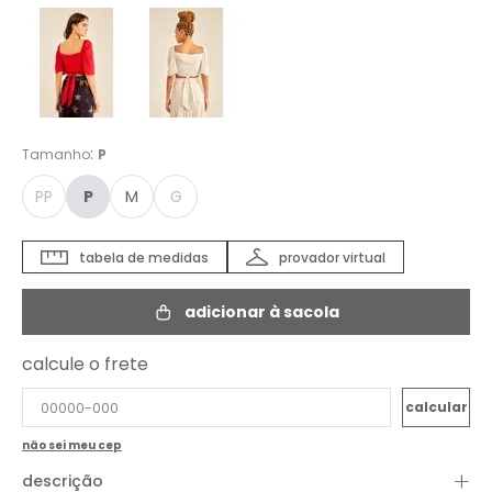
:
Tamanho
P
PP
P
M
G
tabela de medidas
provador virtual
adicionar à sacola
calcule o frete
não sei meu cep
+
descrição