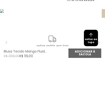
voltar ao
topo
retire grátis em loja
Blusa Tecido Manga Fluida - Vermelho Amor
ADICIONAR À
SACOLA
R$
298
,
00
R$
119
,
00
newsletter
Cadastre seu e-mail aqui e fique por dentro de
todas as novidades!