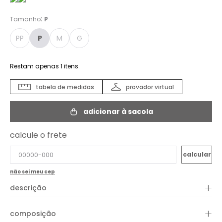
:
Tamanho
P
PP
P
M
G
Restam apenas
1
itens.
tabela de medidas
provador virtual
adicionar à sacola
calcule o frete
não sei meu cep
+
descrição
Estilosa, a Blusa Tecido Cropped é confeccionada em mix de
linho e viscose. Em comprimento cropped, a peça apresenta
+
composição
shape seco, decote em "V" valorizandoi o colo feminino,