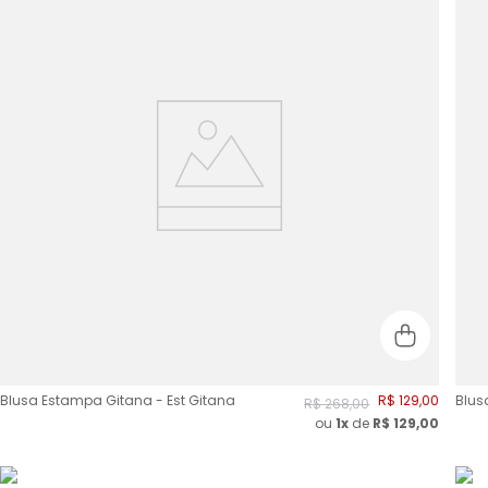
Blusa Estampa Gitana - Est Gitana
R$
129
,
00
Blus
R$
268
,
00
ou
1x
de
R$
129,00