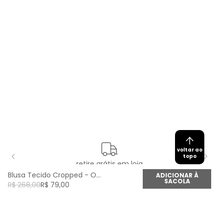
voltar ao
topo
retire grátis em loja
Blusa Tecido Cropped - Off White
ADICIONAR À
SACOLA
R$
268
,
00
R$
79
,
00