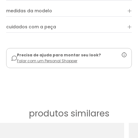
mangas curtas e detalhes em lastex. Aproveite para combinar
com peças e acessórios da coleção!
+
68% viscose e 32% linho
medidas da modelo
+
cuidados com a peça
ver guia de uso
Precisa de ajuda para montar seu look?
Falar com um Personal Shopper
produtos similares