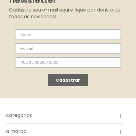
newsletter
Cadastre seu e-mail aqui e fique por dentro de
todas as novidades!
Cadastrar
categorias
a marca
novidades