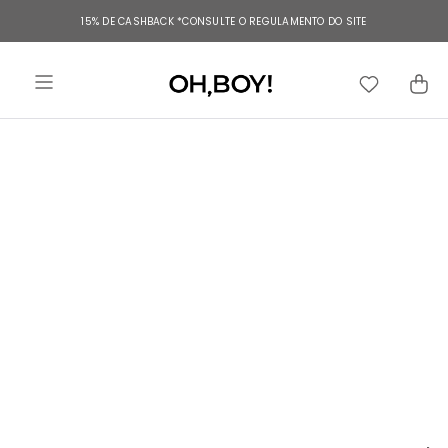
TERMOS MAIS BUSCADOS
15% DE CASHBACK
*CONSULTE O REGULAMENTO DO SITE
1
º
vestido
2
º
vestido longo
3
º
blusa
4
º
vestido midi
5
º
calça
6
º
vestido curto
7
º
tricot
8
º
calça jeans
9
º
macacão
10
º
short