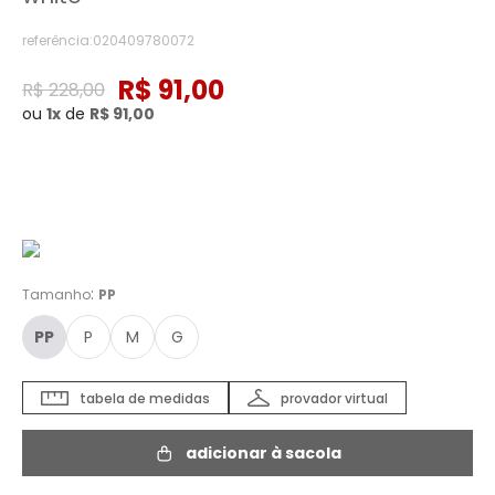
referência
:
020409780072
R$
91
,
00
R$
228
,
00
ou
1
de
R$
91
,
00
Cor :
OFF WHITE - PP
:
Tamanho
PP
PP
P
M
G
tabela de medidas
provador virtual
adicionar à sacola