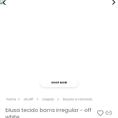
SHOP NOW
oh,off!
roupas
blusas e camisas
blusa tecido barra irregular - off
white