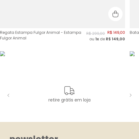
Regata Estampa Fulgor Animal - Estampa
R$
149
,
00
Bata
R$
299
,
00
Fulgor Animal
ou
1x
de
R$
149,00
retire grátis em loja