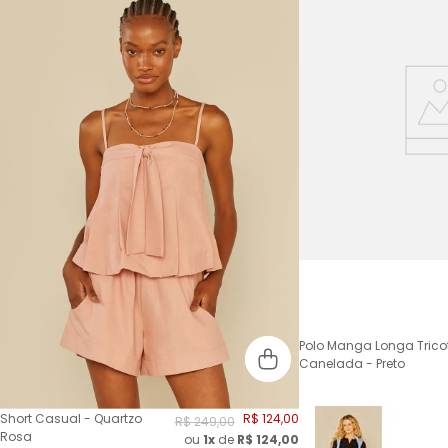
Polo Manga Longa Trico
Canelada - Preto
Short Casual - Quartzo
R$
124
,
00
R$
249
,
00
Rosa
ou
1x
de
R$
124,00