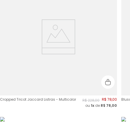
Cropped Tricot Jaccard Listras - Multicolor
R$
78
,
00
Blus
R$
228
,
00
ou
1x
de
R$
78,00