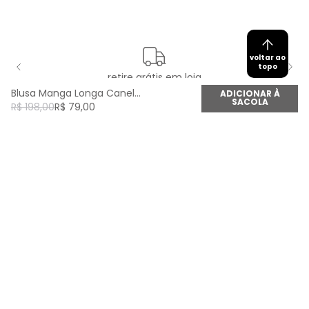
voltar ao
topo
retire grátis em loja
Blusa Manga Longa Canelada - Verde Army
ADICIONAR À
SACOLA
R$
198
,
00
R$
79
,
00
newsletter
Cadastre seu e-mail aqui e fique por dentro de
todas as novidades!