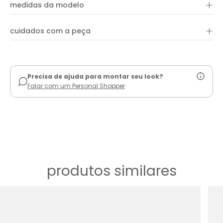
+
100% algodão
de estilo único. Essa blusa é ideal para compor looks
medidas da modelo
elegantes e cheios de personalidade, sendo uma escolha
certeira para diversas ocasiões.
+
cuidados com a peça
ver guia de uso
Precisa de ajuda para montar seu look?
Falar com um Personal Shopper
produtos similares