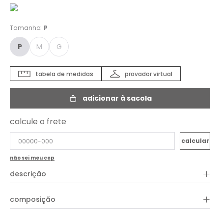
:
Tamanho
P
P
M
G
tabela de medidas
provador virtual
adicionar à sacola
calcule o frete
não sei meu cep
+
descrição
A Blusa Manga Longa Canelada é uma peça moderna e
+
composição
versátil, perfeita para criar diferentes visuais. Possui um
comprimento cropped, mangas 3/4 e decote frontal em "V"
com um detalhe torcido no busto, proporcionando um toque