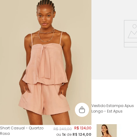
Vestido Estampa Apus
Longo - Est Apus
Short Casual - Quartzo
R$
124
,
00
R$
249
,
00
Rosa
ou
1x
de
R$
124,00