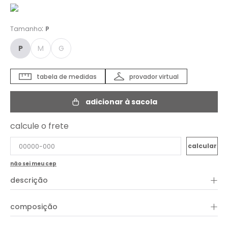
:
Tamanho
P
P
M
G
tabela de medidas
provador virtual
adicionar à sacola
calcule o frete
não sei meu cep
+
descrição
Confeccionado em algodão confortável, a Blusa Malha Silk
+
composição
Califórnia apresenta comprimento regular com lastex na
barra, decote redondo, mangas compridas, shape reto e silk
frontal. A peça é casual e ideal para os dias mais amenos.