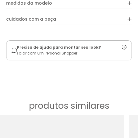
+
100% algodão
Aproveite para combinar com peças e acessórios da coleção!
medidas da modelo
+
cuidados com a peça
ver guia de uso
Precisa de ajuda para montar seu look?
Falar com um Personal Shopper
produtos similares