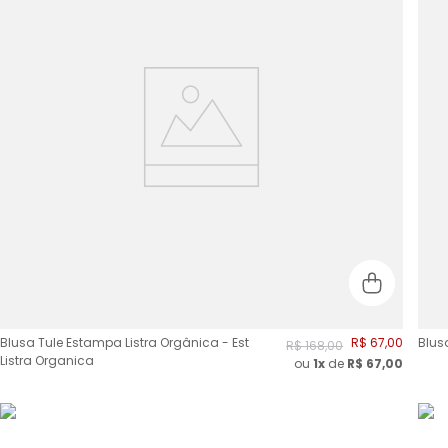
Blusa Tule Estampa Listra Orgânica - Est
R$
67
,
00
Blusa
R$
168
,
00
Listra Organica
ou
1x
de
R$
67,00