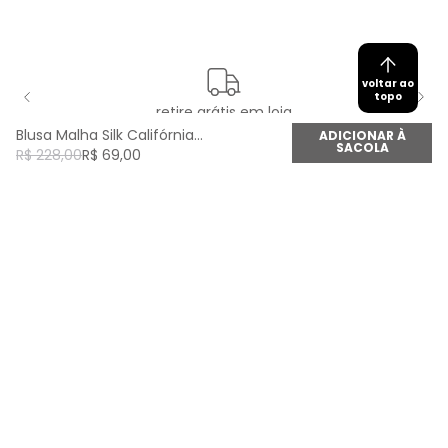
voltar ao
topo
retire grátis em loja
Blusa Malha Silk Califórnia - Off White
ADICIONAR À
SACOLA
R$
228
,
00
R$
69
,
00
newsletter
Cadastre seu e-mail aqui e fique por dentro de
todas as novidades!