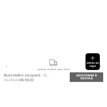
voltar ao
topo
retire grátis em loja
Blusa Malha Jacquard - Color
ADICIONAR À
SACOLA
R$
268
,
00
R$
69
,
00
newsletter