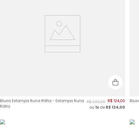
Blusa Estampa Runa Ráfia - Estampa Runa
R$
124
,
00
Blus
R$
249
,
00
Ráfia
ou
1x
de
R$
124,00