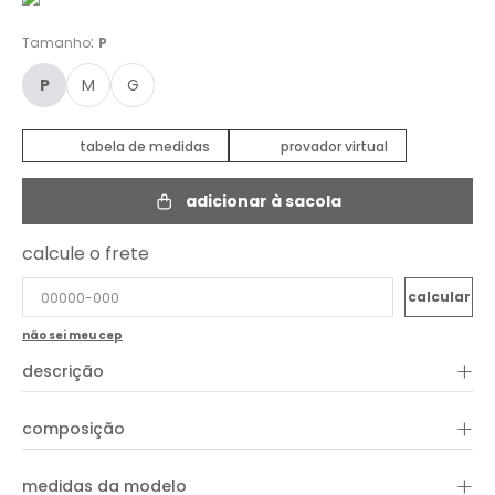
:
Tamanho
P
P
M
G
tabela de medidas
provador virtual
adicionar à sacola
calcule o frete
não sei meu cep
+
descrição
A Blusa Malha Jacquard é exclusivo da Oh,boy e apresenta
+
composição
comprimento curto, alças, decote quadrado, faixa para
amarração e shape reto. Aproveite para combinar com peças
e acessórios da coleção!
+
54% poliéster, 43% poliéster e 3% elastano
medidas da modelo