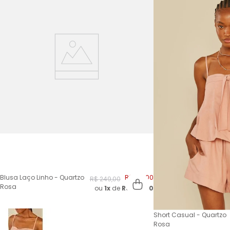
Blusa Laço Linho - Quartzo
R$
124
,
00
R$
249
,
00
Rosa
ou
1x
de
R$
124,00
Short Casual - Quartzo
Rosa