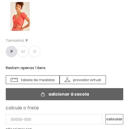
:
Tamanho
P
P
M
G
Restam apenas
1
itens.
tabela de medidas
provador virtual
adicionar à sacola
calcule o frete