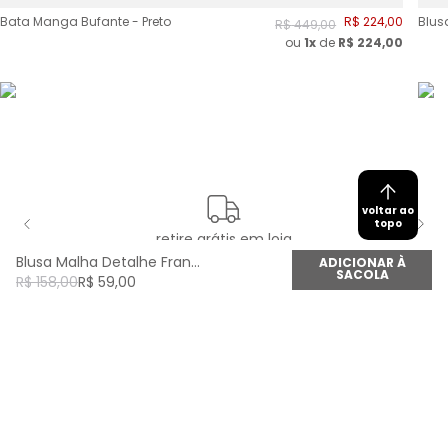
Bata Manga Bufante - Preto
R$
224
,
00
Blus
R$
449
,
00
ou
1x
de
R$
224,00
voltar ao
topo
retire grátis em loja
Blusa Malha Detalhe Franzido - Vermelho Amor
ADICIONAR À
SACOLA
R$
158
,
00
R$
59
,
00
newsletter
Cadastre seu e-mail aqui e fique por dentro de
todas as novidades!