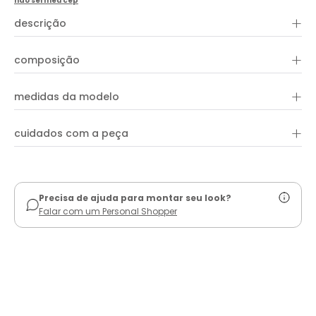
não sei meu cep
+
descrição
Confortável e ideal para a praticidade do dia a dia, a Blusa
Malha Detalhe Franzido apresenta comprimento curto, decote
+
composição
em "V", mangas curtas, detalhe franzido com amarração
frontal e shape justo. Aproveite para combinar com peças e
acessórios da coleção!
+
medidas da modelo
+
cuidados com a peça
ver guia de uso
Precisa de ajuda para montar seu look?
Falar com um Personal Shopper