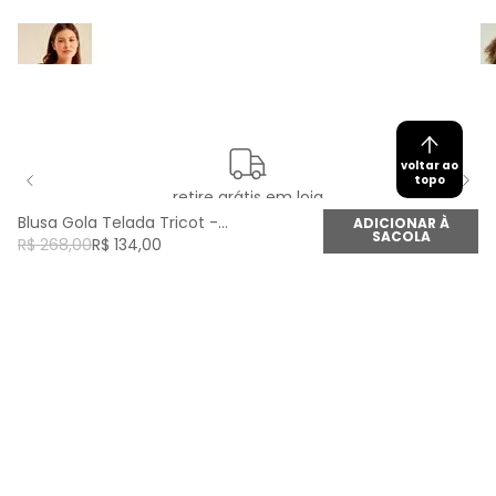
voltar ao
topo
retire grátis em loja
Blusa Gola Telada Tricot - Preto
ADICIONAR À
SACOLA
R$
268
,
00
R$
134
,
00
newsletter
Cadastre seu e-mail aqui e fique por dentro de
todas as novidades!