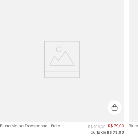
Blusa Malha Transpasse - Preto
R$
79
,
00
Blus
R$
198
,
00
ou
1x
de
R$
79,00