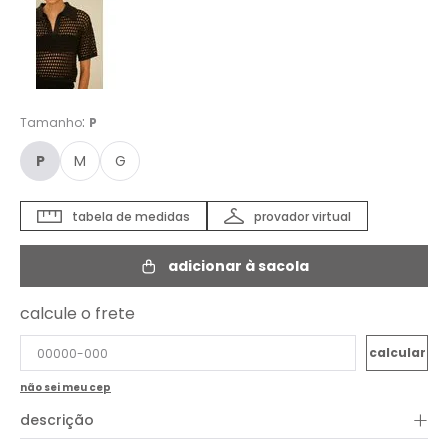
:
Tamanho
P
P
M
G
tabela de medidas
provador virtual
adicionar à sacola
calcule o frete
não sei meu cep
+
descrição