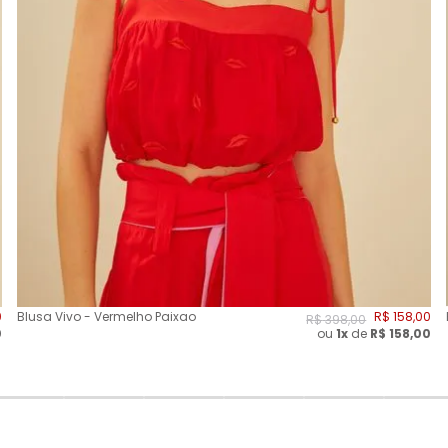
0
Blusa Vivo - Vermelho Paixao
R$
158
,
00
R$
398
,
00
0
ou
1x
de
R$
158,00