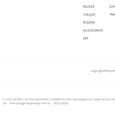
BLUSAS
AT
CALÇAS
TR
ROUPAS
ACESSÓRIOS
OFF
siga @ohboyofi
© 2023 OH,BOY! | ACTUM INDUSTRIA E COMERCIO LTDA, sociedade com sede na Rua Antu
08 -
falecomagente@ohboy.com.br
- PROCON/RJ