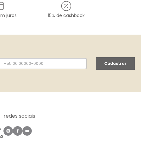
em juros
15% de cashback
Cadastrar
redes sociais
O
ÀS