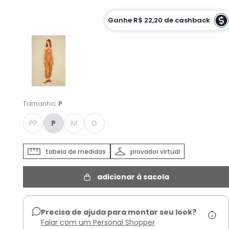
Cor :
Ganhe
R$ 22,20
de cashback
EST SUN&FUN - P
:
Tamanho
P
PP
P
M
G
tabela de medidas
provador virtual
adicionar à sacola
Precisa de ajuda para montar seu look?
Falar com um Personal Shopper