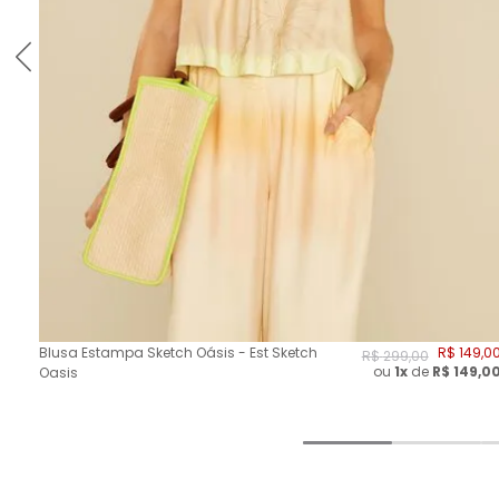
Blusa Estampa Sketch Oásis - Est Sketch
R$
149
,
0
R$
299
,
00
ou
1x
de
R$
149,0
Oasis