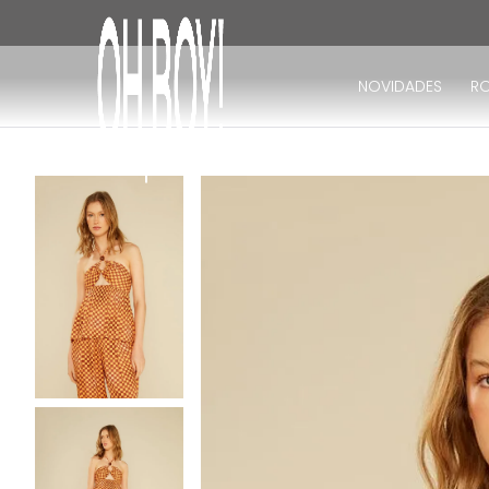
TERMOS MAIS BUSCADOS
1
º
vestido
NOVIDADES
R
2
º
vestido longo
3
º
blusa
4
º
vestido midi
5
º
calça
6
º
vestido curto
7
º
tricot
8
º
calça jeans
9
º
macacão
10
º
short