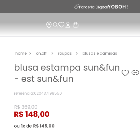
Parceria Digital
oh,off!
roupas
blusas e camisas
blusa estampa sun&fun
- est sun&fun
referência
:
020437198550
R$
369
,
00
R$
148
,
00
ou
1
de
R$
148
,
00