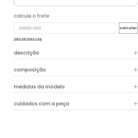
calcule o frete
não sei meu cep
+
descrição
+
composição
+
medidas da modelo
+
cuidados com a peça
ver guia de uso