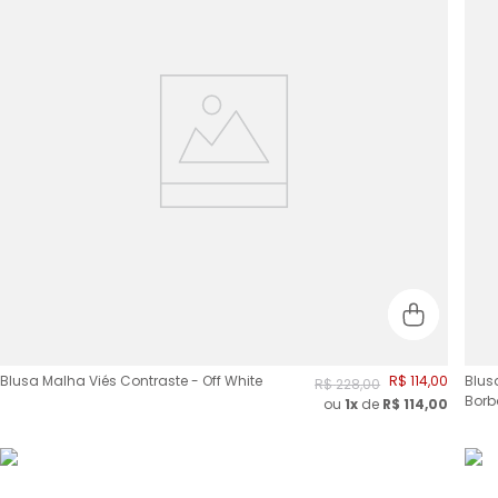
Blusa Malha Viés Contraste - Off White
R$
114
,
00
Blus
R$
228
,
00
Borb
ou
1x
de
R$
114,00