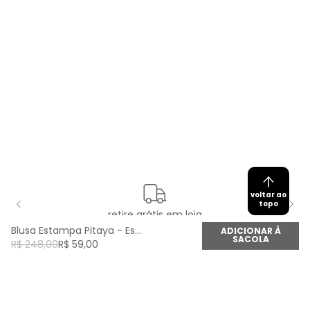
voltar ao
topo
retire grátis em loja
Blusa Estampa Pitaya - Est Pitaya
ADICIONAR À
SACOLA
R$
248
,
00
R$
59
,
00
newsletter