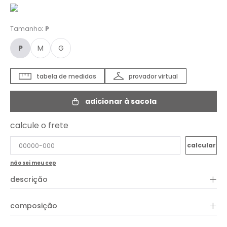
:
Tamanho
P
P
M
G
tabela de medidas
provador virtual
adicionar à sacola
calcule o frete
não sei meu cep
+
descrição
+
composição